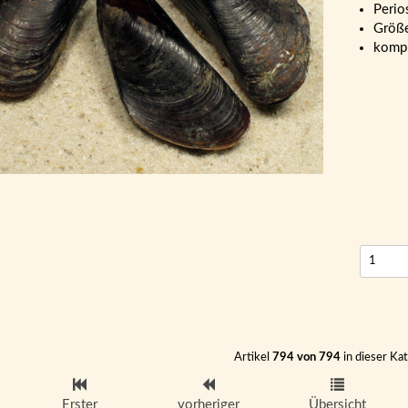
Perio
Größ
kompl
Artikel
794 von 794
in dieser Ka
Erster
vorheriger
Übersicht