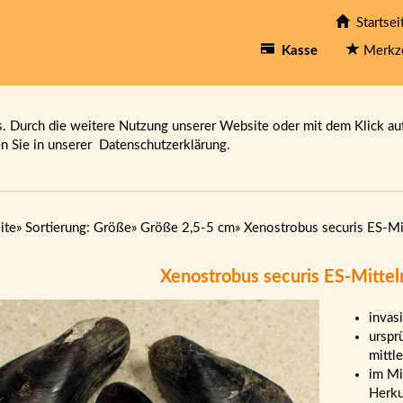
Startsei
Kasse
Merkz
 Durch die weitere Nutzung unserer Website oder mit dem Klick au
en Sie in unserer
Datenschutzerklärung.
ite
»
Sortierung: Größe
»
Größe 2,5-5 cm
»
Xenostrobus securis ES-M
Xenostrobus securis ES-Mitte
invas
urspr
mittl
im Mi
Herku