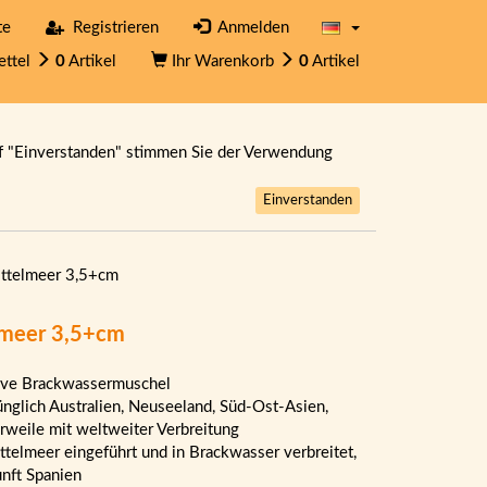
te
Registrieren
Anmelden
ettel
0
Artikel
Ihr Warenkorb
0
Artikel
f "Einverstanden" stimmen Sie der Verwendung
Einverstanden
ittelmeer 3,5+cm
lmeer 3,5+cm
ive Brackwassermuschel
ünglich Australien, Neuseeland, Süd-Ost-Asien,
erweile mit weltweiter Verbreitung
ttelmeer eingeführt und in Brackwasser verbreitet,
nft Spanien