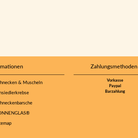
rmationen
Zahlungsmethoden
Vorkasse
hnecken & Muscheln
Paypal
Barzahlung
siedlerkrebse
hneckenbarsche
NNENGLAS®
temap