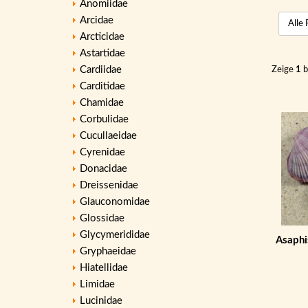
Anomiidae
Arcidae
Arcticidae
Astartidae
Cardiidae
Zeige
1
b
Carditidae
Chamidae
Corbulidae
Cucullaeidae
Cyrenidae
Donacidae
Dreissenidae
Glauconomidae
Glossidae
Glycymerididae
Asaphi
Gryphaeidae
Hiatellidae
Limidae
Lucinidae