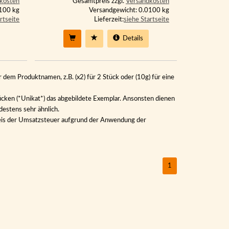
kosten
Gesamtpreis zzgl.
Versandkosten
0100 kg
Versandgewicht: 0.0100 kg
rtseite
Lieferzeit:
siehe Startseite
Details
 dem Produktnamen, z.B. (x2) für 2 Stück oder (10g) für eine
ücken (*Unikat*) das abgebildete Exemplar. Ansonsten dienen
destens sehr ähnlich.
sweis der Umsatzsteuer aufgrund der Anwendung der
1