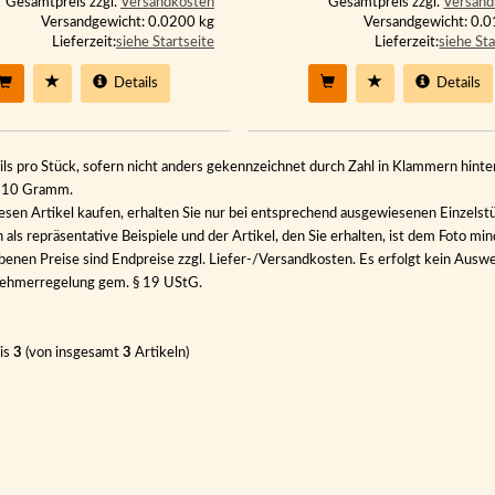
Gesamtpreis zzgl.
Versandkosten
Gesamtpreis zzgl.
Versand
Versandgewicht: 0.0200 kg
Versandgewicht: 0.
Lieferzeit:
siehe Startseite
Lieferzeit:
siehe Sta
Details
Details
ils pro Stück, sofern nicht anders gekennzeichnet durch Zahl in Klammern hinter
n 10 Gramm.
esen Artikel kaufen, erhalten Sie nur bei entsprechend ausgewiesenen Einzelst
als repräsentative Beispiele und der Artikel, den Sie erhalten, ist dem Foto min
benen Preise sind Endpreise zzgl. Liefer-/Versandkosten. Es erfolgt kein Au
nehmerregelung gem. § 19 UStG.
is
3
(von insgesamt
3
Artikeln)