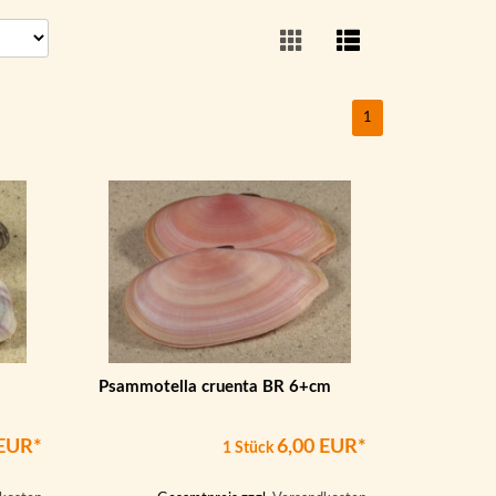
1
Psammotella cruenta BR 6+cm
 EUR*
6,00 EUR*
1 Stück