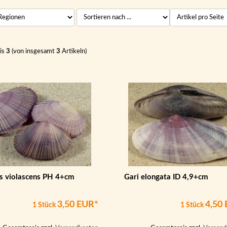
is
3
(von insgesamt
3
Artikeln)
s violascens PH 4+cm
Gari elongata ID 4,9+cm
3,50 EUR*
4,50
1 Stück
1 Stück