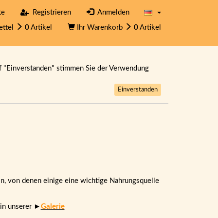
te
Registrieren
Anmelden
ettel
0
Artikel
Ihr Warenkorb
0
Artikel
f "Einverstanden" stimmen Sie der Verwendung
Einverstanden
, von denen einige eine wichtige Nahrungsquelle
 in unserer ►
Galerie