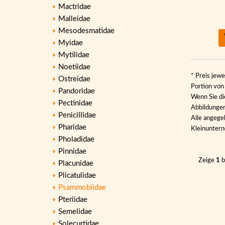
Mactridae
Malleidae
Mesodesmatidae
Myidae
Mytilidae
Noetiidae
* Preis jewe
Ostreidae
Portion vo
Pandoridae
Wenn Sie di
Pectinidae
Abbildungen 
Penicillidae
Alle angege
Pharidae
Kleinunter
Pholadidae
Pinnidae
Zeige
1
b
Placunidae
Plicatulidae
Psammobiidae
Pteriidae
Semelidae
Solecurtidae