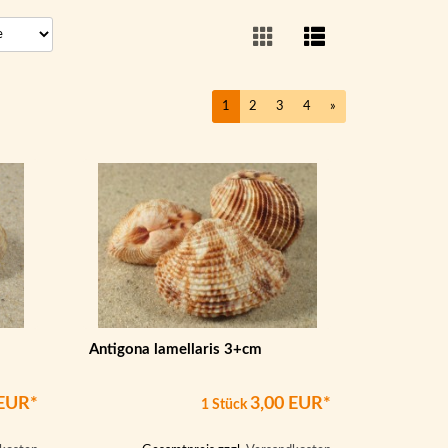
1
2
3
4
»
Antigona lamellaris 3+cm
 EUR*
3,00 EUR*
1 Stück