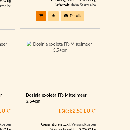
Versandgewicht: 0.0300 kg
0500 kg
Lieferzeit:
siehe Startseite
rtseite
Details
r
Dosinia exoleta FR-Mittelmeer
3,5+cm
 EUR*
2,50 EUR*
1 Stück
kosten
Gesamtpreis zzgl.
Versandkosten
0100 kg
Versandgewicht: 0.0200 kg