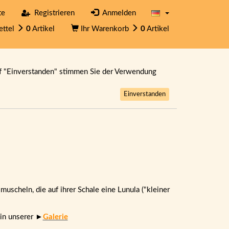
te
Registrieren
Anmelden
ettel
0
Artikel
Ihr Warenkorb
0
Artikel
f "Einverstanden" stimmen Sie der Verwendung
Einverstanden
scheln, die auf ihrer Schale eine Lunula ("kleiner
 in unserer ►
Galerie