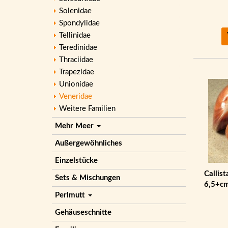
Solenidae
Spondylidae
Tellinidae
Teredinidae
Thraciidae
Trapezidae
Unionidae
Veneridae
Weitere Familien
Mehr Meer
Außergewöhnliches
Einzelstücke
Callis
Sets & Mischungen
6,5+c
Perlmutt
Gehäuseschnitte