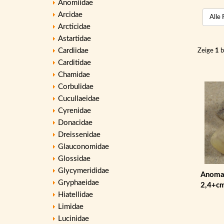
Anomiidae
Arcidae
Arcticidae
Astartidae
Cardiidae
Zeige
1
b
Carditidae
Chamidae
Corbulidae
Cucullaeidae
Cyrenidae
Donacidae
Dreissenidae
Glauconomidae
Glossidae
Glycymerididae
Anomal
Gryphaeidae
2,4+c
Hiatellidae
Limidae
Lucinidae