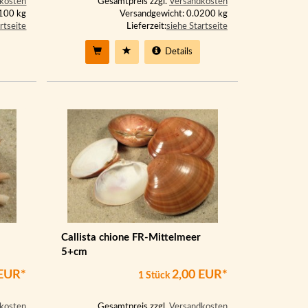
kosten
Gesamtpreis zzgl.
Versandkosten
0100 kg
Versandgewicht: 0.0200 kg
rtseite
Lieferzeit:
siehe Startseite
Details
Callista chione FR-Mittelmeer
5+cm
 EUR*
2,00 EUR*
1 Stück
kosten
Gesamtpreis zzgl.
Versandkosten