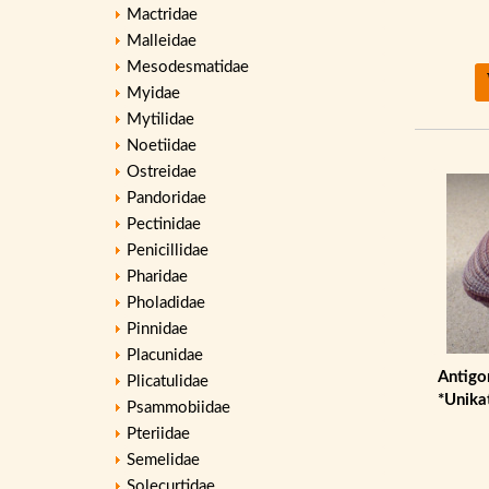
Mactridae
Malleidae
Mesodesmatidae
Myidae
Mytilidae
Noetiidae
Ostreidae
Pandoridae
Pectinidae
Penicillidae
Pharidae
Pholadidae
Pinnidae
Placunidae
Antigo
Plicatulidae
*Unika
Psammobiidae
Pteriidae
Semelidae
Solecurtidae