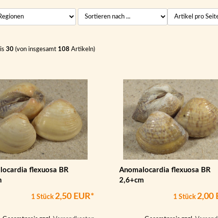
is
30
(von insgesamt
108
Artikeln)
ocardia flexuosa BR
Anomalocardia flexuosa BR
m
2,6+cm
2,50 EUR*
2,00
1 Stück
1 Stück