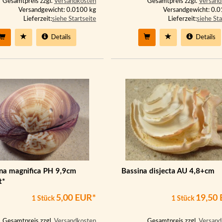
Gesamtpreis zzgl.
Versandkosten
Gesamtpreis zzgl.
Versand
Versandgewicht: 0.0100 kg
Versandgewicht: 0.
Lieferzeit:
siehe Startseite
Lieferzeit:
siehe Sta
Details
Details
na magnifica PH 9,9cm
Bassina disjecta AU 4,8+cm
t*
5,00 EUR*
19,50
1 Stück
1 Stück
Gesamtpreis zzgl.
Versandkosten
Gesamtpreis zzgl.
Versand