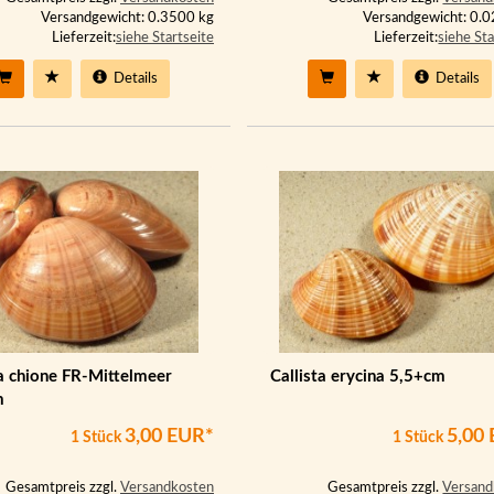
Versandgewicht: 0.3500 kg
Versandgewicht: 0.
Lieferzeit:
siehe Startseite
Lieferzeit:
siehe Sta
Details
Details
ta chione FR-Mittelmeer
Callista erycina 5,5+cm
m
3,00 EUR*
5,00
1 Stück
1 Stück
Gesamtpreis zzgl.
Versandkosten
Gesamtpreis zzgl.
Versand