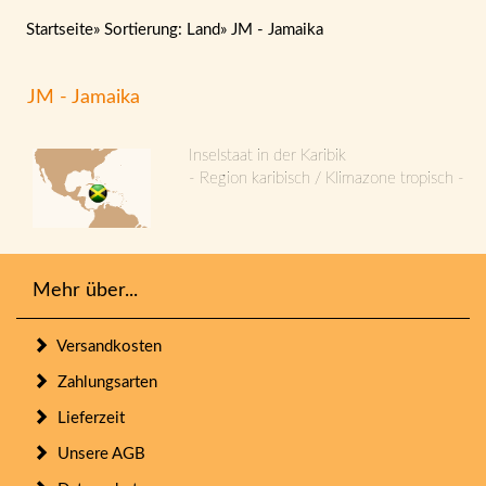
Startseite
»
Sortierung: Land
»
JM - Jamaika
JM - Jamaika
Inselstaat in der Karibik
- Region karibisch / Klimazone tropisch -
Mehr über...
Versandkosten
Zahlungsarten
Lieferzeit
Unsere AGB