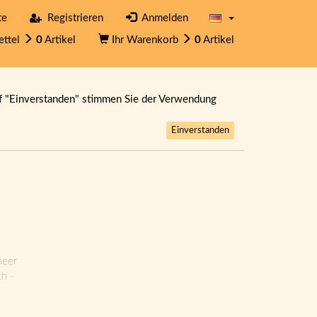
te
Registrieren
Anmelden
ettel
0
Artikel
Ihr Warenkorb
0
Artikel
f "Einverstanden" stimmen Sie der Verwendung
Einverstanden
meer
ch -