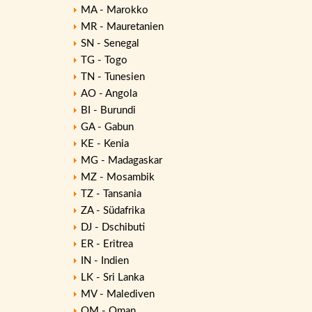
MA - Marokko
MR - Mauretanien
SN - Senegal
TG - Togo
TN - Tunesien
AO - Angola
BI - Burundi
GA - Gabun
KE - Kenia
MG - Madagaskar
MZ - Mosambik
TZ - Tansania
ZA - Südafrika
DJ - Dschibuti
ER - Eritrea
IN - Indien
LK - Sri Lanka
MV - Malediven
OM - Oman