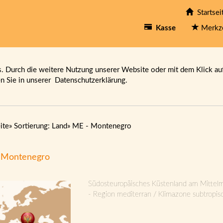
Startsei
Kasse
Merkz
 Durch die weitere Nutzung unserer Website oder mit dem Klick au
en Sie in unserer
Datenschutzerklärung.
ite
»
Sortierung: Land
»
ME - Montenegro
 Montenegro
Südosteuropäisches Küstenland am Mittel
- Region mediterran / Klimazone subtropis