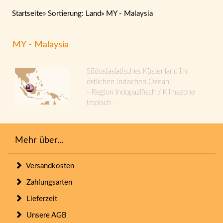
Startseite
»
Sortierung: Land
»
MY - Malaysia
MY - Malaysia
Südostasiatisches Küstenland im
östlichen Indischen Ozean
- Region indopazifisch / Klimazone
tropisch -
Mehr über...
Versandkosten
Zahlungsarten
Lieferzeit
Unsere AGB