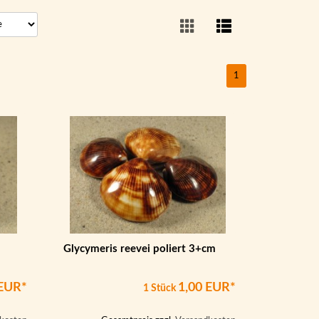
1
Glycymeris reevei poliert 3+cm
 EUR*
1,00 EUR*
1 Stück