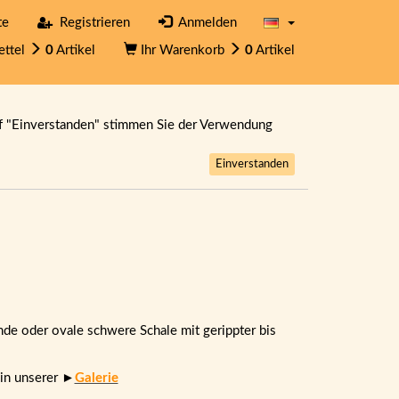
te
Registrieren
Anmelden
ettel
0
Artikel
Ihr Warenkorb
0
Artikel
f "Einverstanden" stimmen Sie der Verwendung
Einverstanden
de oder ovale schwere Schale mit gerippter bis
 in unserer ►
Galerie