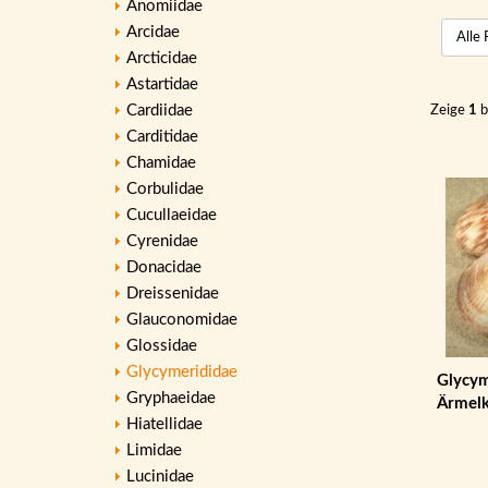
Anomiidae
Arcidae
Arcticidae
Astartidae
Cardiidae
Zeige
1
b
Carditidae
Chamidae
Corbulidae
Cucullaeidae
Cyrenidae
Donacidae
Dreissenidae
Glauconomidae
Glossidae
Glycymerididae
Glycym
Gryphaeidae
Ärmel
Hiatellidae
Limidae
Lucinidae