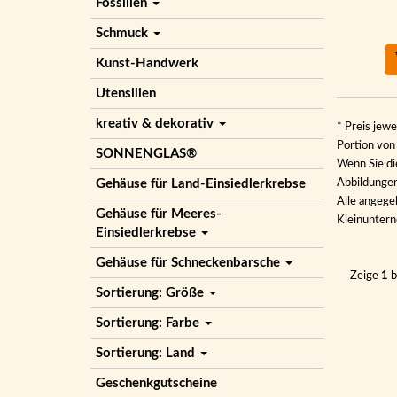
Fossilien
Schmuck
Kunst-Handwerk
Utensilien
kreativ & dekorativ
* Preis jewe
Portion vo
SONNENGLAS®
Wenn Sie di
Gehäuse für Land-Einsiedlerkrebse
Abbildungen 
Alle angege
Gehäuse für Meeres-
Kleinunter
Einsiedlerkrebse
Gehäuse für Schneckenbarsche
Zeige
1
b
Sortierung: Größe
Sortierung: Farbe
Sortierung: Land
Geschenkgutscheine