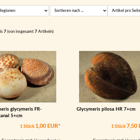
is
7
(von insgesamt
7
Artikeln)
eris glycymeris FR-
Glycymeris pilosa HR 7+cm
kanal 5+cm
1,00 EUR*
7,50
1 Stück
1 Stück