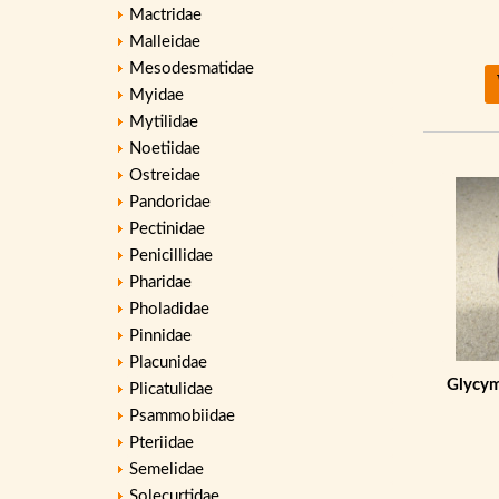
Mactridae
Malleidae
Mesodesmatidae
Myidae
Mytilidae
Noetiidae
Ostreidae
Pandoridae
Pectinidae
Penicillidae
Pharidae
Pholadidae
Pinnidae
Placunidae
Glycym
Plicatulidae
Psammobiidae
Pteriidae
Semelidae
Solecurtidae