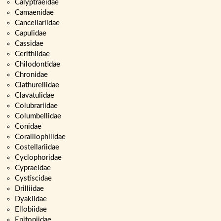
Calyptraeidae
Camaenidae
Cancellariidae
Capulidae
Cassidae
Cerithiidae
Chilodontidae
Chronidae
Clathurellidae
Clavatulidae
Colubrariidae
Columbellidae
Conidae
Coralliophilidae
Costellariidae
Cyclophoridae
Cypraeidae
Cystiscidae
Drilliidae
Dyakiidae
Ellobiidae
Epitoniidae