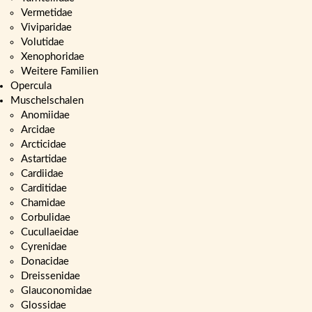
Vermetidae
Viviparidae
Volutidae
Xenophoridae
Weitere Familien
Opercula
Muschelschalen
Anomiidae
Arcidae
Arcticidae
Astartidae
Cardiidae
Carditidae
Chamidae
Corbulidae
Cucullaeidae
Cyrenidae
Donacidae
Dreissenidae
Glauconomidae
Glossidae