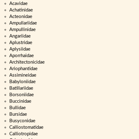
Acavidae
Achatinidae
Acteonidae
Ampullariidae
Ampullinidae
Angariidae
Aplustridae
Aplysiidae
Aporrhaidae
Architectonicidae
Ariophantidae
Assimineidae
Babyloniidae
Batillariidae
Borsoniidae
Buccinidae
Bullidae
Bursidae
Busyconidae
Calliostomatidae
Calliotropidae