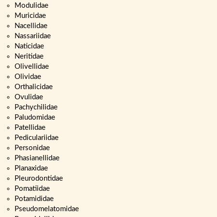
Modulidae
Muricidae
Nacellidae
Nassariidae
Naticidae
Neritidae
Olivellidae
Olividae
Orthalicidae
Ovulidae
Pachychilidae
Paludomidae
Patellidae
Pediculariidae
Personidae
Phasianellidae
Planaxidae
Pleurodontidae
Pomatiidae
Potamididae
Pseudomelatomidae