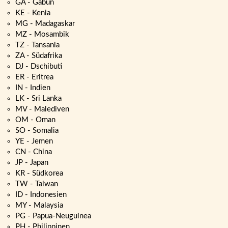
GA - Gabun
KE - Kenia
MG - Madagaskar
MZ - Mosambik
TZ - Tansania
ZA - Südafrika
DJ - Dschibuti
ER - Eritrea
IN - Indien
LK - Sri Lanka
MV - Malediven
OM - Oman
SO - Somalia
YE - Jemen
CN - China
JP - Japan
KR - Südkorea
TW - Taiwan
ID - Indonesien
MY - Malaysia
PG - Papua-Neuguinea
PH - Philippinen