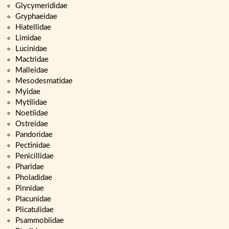
Glycymerididae
Gryphaeidae
Hiatellidae
Limidae
Lucinidae
Mactridae
Malleidae
Mesodesmatidae
Myidae
Mytilidae
Noetiidae
Ostreidae
Pandoridae
Pectinidae
Penicillidae
Pharidae
Pholadidae
Pinnidae
Placunidae
Plicatulidae
Psammobiidae