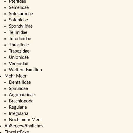
Pteriidae
Semelidae
Solecurtidae
Solenidae
Spondylidae
Tellinidae
Teredinidae
Thraciidae
Trapezidae
Unionidae
Veneridae
Weitere Familien
Mehr Meer
Dentaliidae
Spirulidae
Argonautidae
Brachiopoda
Regularia
Irregularia
Noch mehr Meer
Außergewöhnliches
Einzelstücke