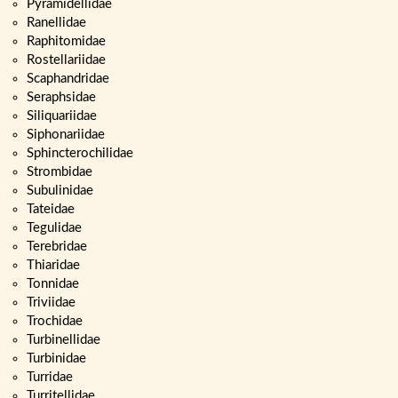
Pyramidellidae
Ranellidae
Raphitomidae
Rostellariidae
Scaphandridae
Seraphsidae
Siliquariidae
Siphonariidae
Sphincterochilidae
Strombidae
Subulinidae
Tateidae
Tegulidae
Terebridae
Thiaridae
Tonnidae
Triviidae
Trochidae
Turbinellidae
Turbinidae
Turridae
Turritellidae