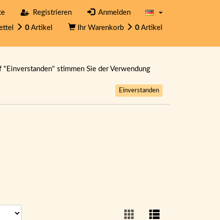
te
Registrieren
Anmelden
ettel
0
Artikel
Ihr Warenkorb
0
Artikel
f "Einverstanden" stimmen Sie der Verwendung
Einverstanden