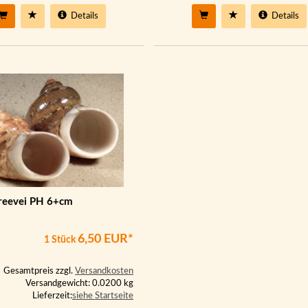
Details
Details
reevei PH 6+cm
6,50 EUR*
1 Stück
Gesamtpreis zzgl.
Versandkosten
Versandgewicht: 0.0200 kg
Lieferzeit:
siehe Startseite