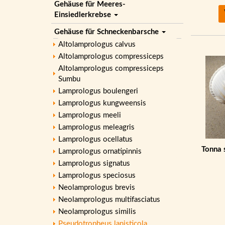
Gehäuse für Meeres-
Einsiedlerkrebse
Gehäuse für Schneckenbarsche
Altolamprologus calvus
Altolamprologus compressiceps
Altolamprologus compressiceps
Sumbu
Lamprologus boulengeri
Lamprologus kungweensis
Lamprologus meeli
Lamprologus meleagris
Lamprologus ocellatus
Tonna 
Lamprologus ornatipinnis
Lamprologus signatus
Lamprologus speciosus
Neolamprologus brevis
Neolamprologus multifasciatus
Neolamprologus similis
Pseudotropheus lanisticola