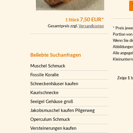
7,50 EUR*
1 Stück
Gesamtpreis zzgl.
Versandkosten
* Preis jewe
Portion vo
Wenn Sie di
Abbildungen 
Alle angege
Beliebte Suchanfragen
Kleinunter
Muschel Schmuck
Fossile Koralle
Zeige
1
b
Schneckenhäuser kaufen
Kaurischnecke
Seeigel Gehäuse groß
Jakobsmuschel kaufen Pilgerweg
Operculum Schmuck
Versteinerungen kaufen