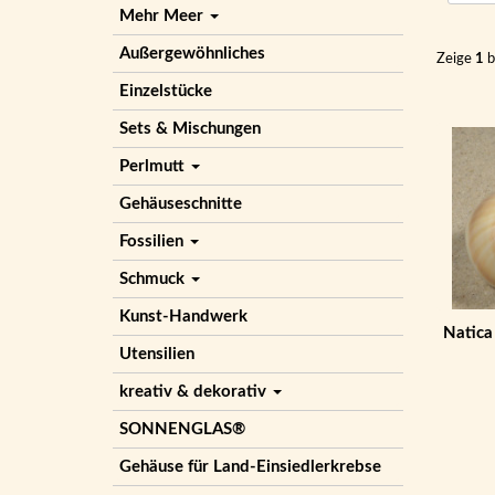
Mehr Meer
Außergewöhnliches
Zeige
1
b
Einzelstücke
Sets & Mischungen
Perlmutt
Gehäuseschnitte
Fossilien
Schmuck
Kunst-Handwerk
Natica
Utensilien
kreativ & dekorativ
SONNENGLAS®
Gehäuse für Land-Einsiedlerkrebse