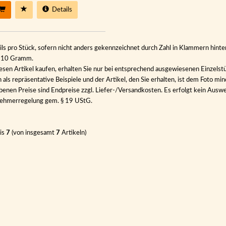
Details
ils pro Stück, sofern nicht anders gekennzeichnet durch Zahl in Klammern hinter
n 10 Gramm.
esen Artikel kaufen, erhalten Sie nur bei entsprechend ausgewiesenen Einzelst
als repräsentative Beispiele und der Artikel, den Sie erhalten, ist dem Foto min
benen Preise sind Endpreise zzgl. Liefer-/Versandkosten. Es erfolgt kein Au
nehmerregelung gem. § 19 UStG.
is
7
(von insgesamt
7
Artikeln)