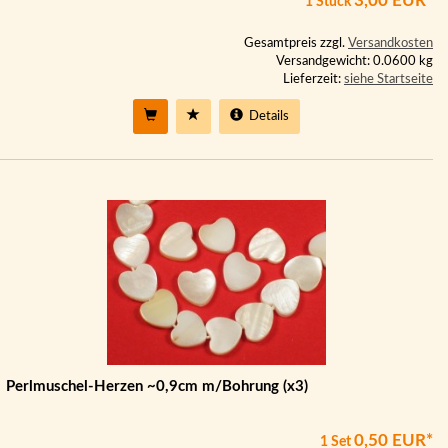
3,00 EUR*
1 Stück
Gesamtpreis zzgl.
Versandkosten
Versandgewicht: 0.0600 kg
Lieferzeit:
siehe Startseite
Details
Perlmuschel-Herzen ~0,9cm m/Bohrung (x3)
0,50 EUR*
1 Set