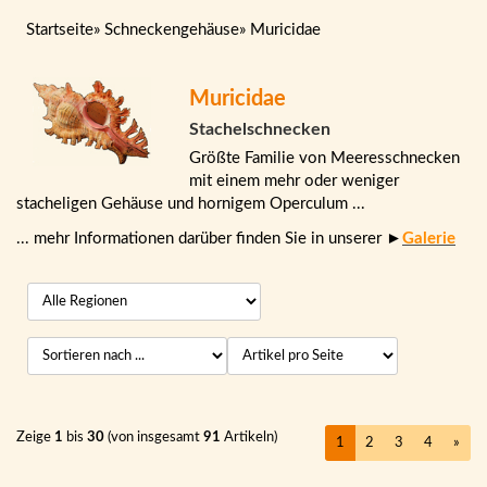
Startseite
»
Schneckengehäuse
»
Muricidae
Muricidae
Stachelschnecken
Größte Familie von Meeresschnecken
mit einem mehr oder weniger
stacheligen Gehäuse und hornigem Operculum ...
... mehr Informationen darüber finden Sie in unserer ►
Galerie
Zeige
1
bis
30
(von insgesamt
91
Artikeln)
1
2
3
4
»