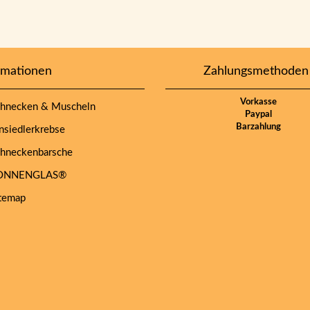
rmationen
Zahlungsmethoden
Vorkasse
hnecken & Muscheln
Paypal
Barzahlung
siedlerkrebse
hneckenbarsche
NNENGLAS®
temap