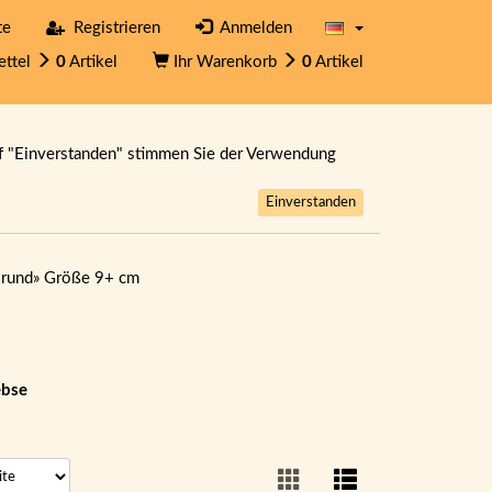
te
Registrieren
Anmelden
ettel
0
Artikel
Ihr Warenkorb
0
Artikel
f "Einverstanden" stimmen Sie der Verwendung
Einverstanden
 rund
»
Größe 9+ cm
ebse