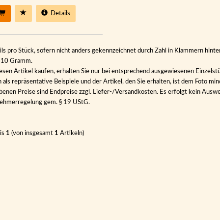
Details
ils pro Stück, sofern nicht anders gekennzeichnet durch Zahl in Klammern hinter
n 10 Gramm.
esen Artikel kaufen, erhalten Sie nur bei entsprechend ausgewiesenen Einzelst
als repräsentative Beispiele und der Artikel, den Sie erhalten, ist dem Foto min
benen Preise sind Endpreise zzgl. Liefer-/Versandkosten. Es erfolgt kein Au
nehmerregelung gem. § 19 UStG.
is
1
(von insgesamt
1
Artikeln)