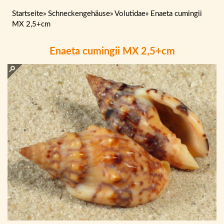
Startseite
»
Schneckengehäuse
»
Volutidae
»
Enaeta cumingii
MX 2,5+cm
Enaeta cumingii MX 2,5+cm