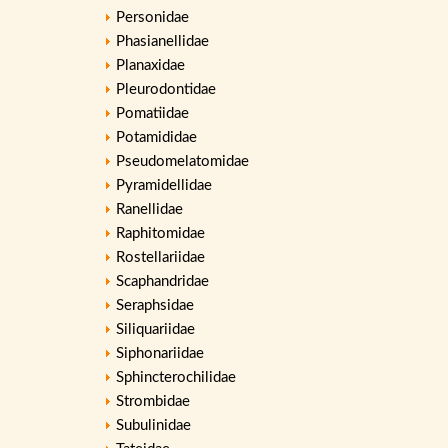
Personidae
Phasianellidae
Planaxidae
Pleurodontidae
Pomatiidae
Potamididae
Pseudomelatomidae
Pyramidellidae
Ranellidae
Raphitomidae
Rostellariidae
Scaphandridae
Seraphsidae
Siliquariidae
Siphonariidae
Sphincterochilidae
Strombidae
Subulinidae