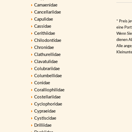
Camaenidae
Cancellariidae
Capulidae
* Preis j
Cassidae
eine Por
Cerithiidae
Wenn Sie 
dienen Ab
Chilodontidae
Alle ange
Chronidae
Kleinunt
Clathurellidae
Clavatulidae
Colubrariidae
Columbellidae
Conidae
Coralliophilidae
Costellariidae
Cyclophoridae
Cypraeidae
Cystiscidae
Drilliidae