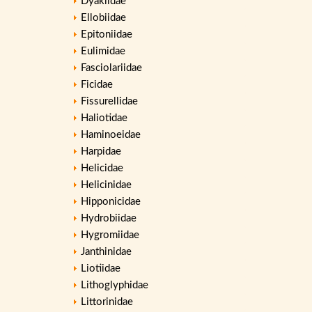
Dyakiidae
Ellobiidae
Epitoniidae
Eulimidae
Fasciolariidae
Ficidae
Fissurellidae
Haliotidae
Haminoeidae
Harpidae
Helicidae
Helicinidae
Hipponicidae
Hydrobiidae
Hygromiidae
Janthinidae
Liotiidae
Lithoglyphidae
Littorinidae