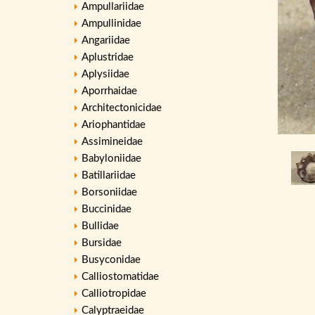
Ampullariidae
Ampullinidae
Angariidae
Aplustridae
Aplysiidae
Aporrhaidae
Architectonicidae
Ariophantidae
Assimineidae
Babyloniidae
Batillariidae
Borsoniidae
Buccinidae
Bullidae
Bursidae
Busyconidae
Calliostomatidae
Calliotropidae
Calyptraeidae