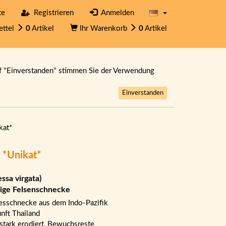
te
Registrieren
Anmelden
ettel
0
Artikel
Ihr Warenkorb
0
Artikel
f "Einverstanden" stimmen Sie der Verwendung
Einverstanden
kat*
 *Unikat*
essa virgata)
lige Felsenschnecke
sschnecke aus dem Indo-Pazifik
nft Thailand
stark erodiert, Bewuchsreste