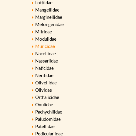
Lottiidae
Mangeliidae
Marginellidae
Melongenidae
Mitridae
Modulidae
Muricidae
Nacellidae
Nassariidae
Naticidae
Neritidae
Olivellidae
Olividae
Orthalicidae
Ovulidae
Pachychilidae
Paludomidae
Patellidae
Pediculariidae