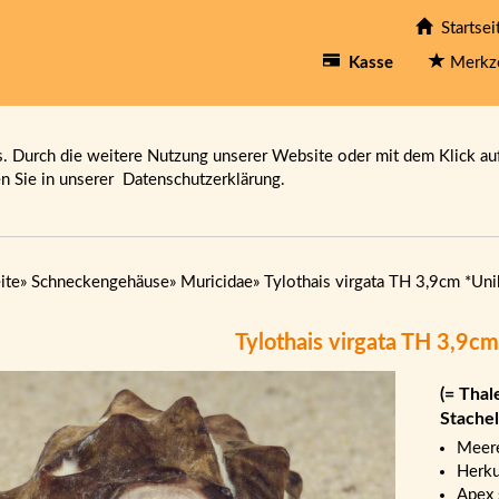
Startsei
Kasse
Merkz
 Durch die weitere Nutzung unserer Website oder mit dem Klick au
en Sie in unserer
Datenschutzerklärung.
ite
»
Schneckengehäuse
»
Muricidae
»
Tylothais virgata TH 3,9cm *Uni
Tylothais virgata TH 3,9cm
(= Thal
Stache
Meere
Herku
Apex 