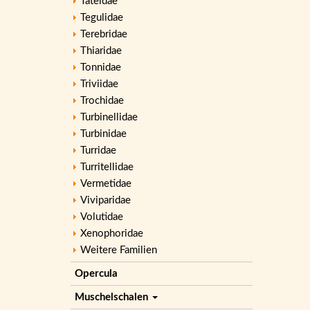
Tateidae
Tegulidae
Terebridae
Thiaridae
Tonnidae
Triviidae
Trochidae
Turbinellidae
Turbinidae
Turridae
Turritellidae
Vermetidae
Viviparidae
Volutidae
Xenophoridae
Weitere Familien
Opercula
Muschelschalen