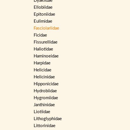
Dyakiidae
Ellobiidae
Epitoniidae
Eulimidae
Fasciolariidae
Ficidae
Fissurellidae
Haliotidae
Haminoeidae
Harpidae
Helicidae
Helicinidae
Hipponicidae
Hydrobiidae
Hygromiidae
Janthinidae
Liotiidae
Lithoglyphidae
Littorinidae