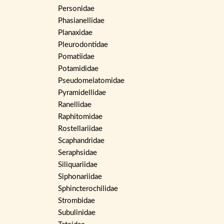
Personidae
Phasianellidae
Planaxidae
Pleurodontidae
Pomatiidae
Potamididae
Pseudomelatomidae
Pyramidellidae
Ranellidae
Raphitomidae
Rostellariidae
Scaphandridae
Seraphsidae
Siliquariidae
Siphonariidae
Sphincterochilidae
Strombidae
Subulinidae