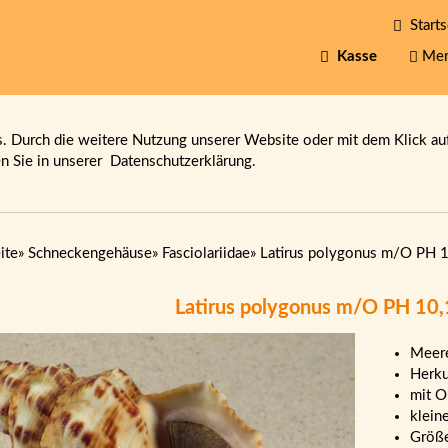
Starts
Kasse
Mer
 Durch die weitere Nutzung unserer Website oder mit dem Klick au
en Sie in unserer
Datenschutzerklärung.
ite
»
Schneckengehäuse
»
Fasciolariidae
»
Latirus polygonus m/O PH 1
Latirus polygonus m/O PH 10
Meere
Herku
mit O
klein
Größ