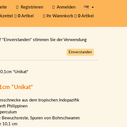
eite
Registrieren
Anmelden
kzettel
0
Artikel
Ihr Warenkorb
0
Artikel
f "Einverstanden" stimmen Sie der Verwendung
Einverstanden
0,1cm *Unikat*
,1cm *Unikat*
sschnecke aus dem tropischen Indopazifik
nft Philippinen
perculum
e Bewuchsreste, Spuren von Bohrschwamm
e 10,1 cm