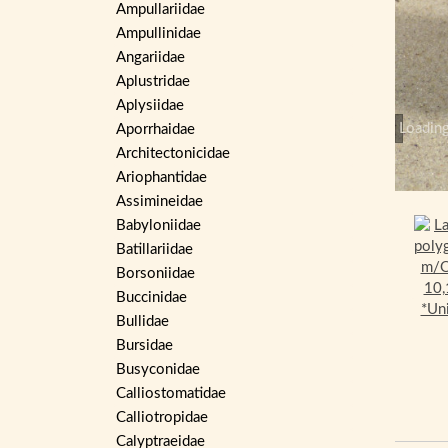
Ampullariidae
Ampullinidae
Angariidae
Aplustridae
Aplysiidae
Loading
Aporrhaidae
Architectonicidae
Ariophantidae
Assimineidae
Babyloniidae
Batillariidae
Borsoniidae
Buccinidae
Bullidae
Bursidae
Busyconidae
Calliostomatidae
Calliotropidae
Calyptraeidae