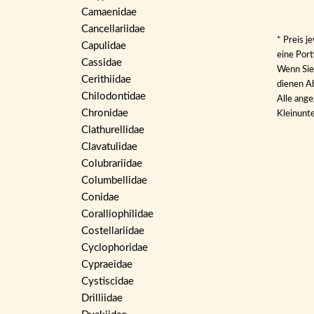
Camaenidae
Cancellariidae
* Preis j
Capulidae
eine Por
Cassidae
Wenn Sie 
Cerithiidae
dienen Ab
Chilodontidae
Alle ange
Chronidae
Kleinunt
Clathurellidae
Clavatulidae
Colubrariidae
Columbellidae
Conidae
Coralliophilidae
Costellariidae
Cyclophoridae
Cypraeidae
Cystiscidae
Drilliidae