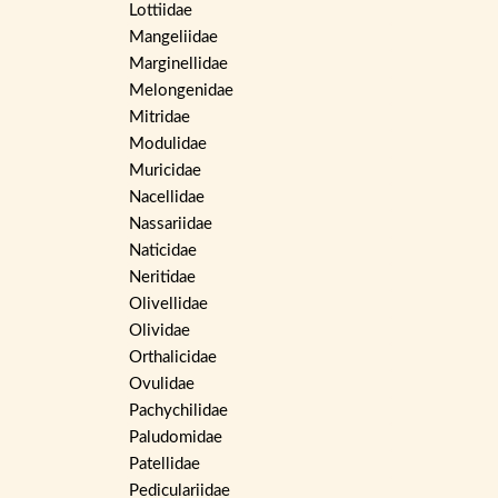
Lottiidae
Mangeliidae
Marginellidae
Melongenidae
Mitridae
Modulidae
Muricidae
Nacellidae
Nassariidae
Naticidae
Neritidae
Olivellidae
Olividae
Orthalicidae
Ovulidae
Pachychilidae
Paludomidae
Patellidae
Pediculariidae