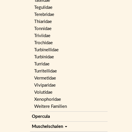
Tateidae
Tegulidae
Terebridae
Thiaridae
Tonnidae
Triviidae
Trochidae
Turbinellidae
Turbinidae
Turridae
Turritellidae
Vermetidae
Viviparidae
Volutidae
Xenophoridae
Weitere Familien
Opercula
Muschelschalen