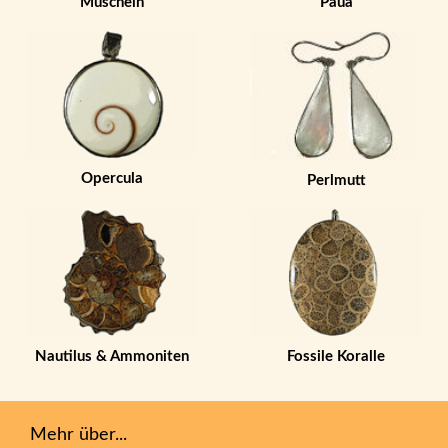
Muscheln
Paua
Opercula
Perlmutt
Nautilus & Ammoniten
Fossile Koralle
Mehr über...