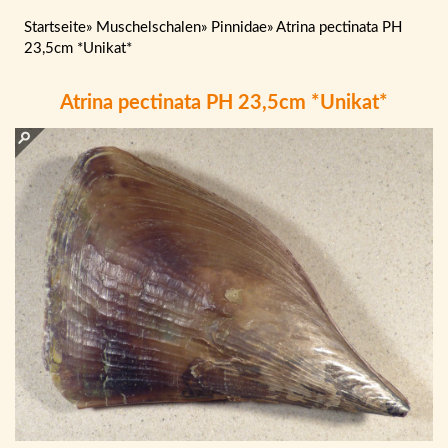
Startseite
»
Muschelschalen
»
Pinnidae
»
Atrina pectinata PH
23,5cm *Unikat*
Atrina pectinata PH 23,5cm *Unikat*