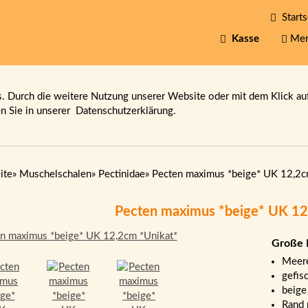
Starts
Kasse
Mer
 Durch die weitere Nutzung unserer Website oder mit dem Klick au
en Sie in unserer
Datenschutzerklärung.
ite
»
Muschelschalen
»
Pectinidae
»
Pecten maximus *beige* UK 12,2c
Pecten maximus *beige* UK 12
Große 
...
Meere
gefis
beige
Rand 