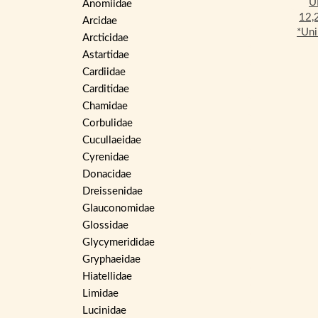
Anomiidae
Arcidae
Arcticidae
Astartidae
Cardiidae
Carditidae
Chamidae
Corbulidae
Cucullaeidae
Cyrenidae
Donacidae
Dreissenidae
Glauconomidae
Glossidae
Glycymerididae
Gryphaeidae
Hiatellidae
Limidae
Lucinidae