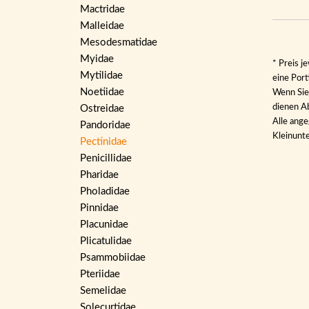
Mactridae
Malleidae
Mesodesmatidae
Myidae
* Preis j
Mytilidae
eine Por
Noetiidae
Wenn Sie 
dienen Ab
Ostreidae
Alle ange
Pandoridae
Kleinunt
Pectinidae
Penicillidae
Pharidae
Pholadidae
Pinnidae
Placunidae
Plicatulidae
Psammobiidae
Pteriidae
Semelidae
Solecurtidae