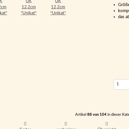
Größ
kompl
das a
Artikel
88 von 104
in dieser Kat