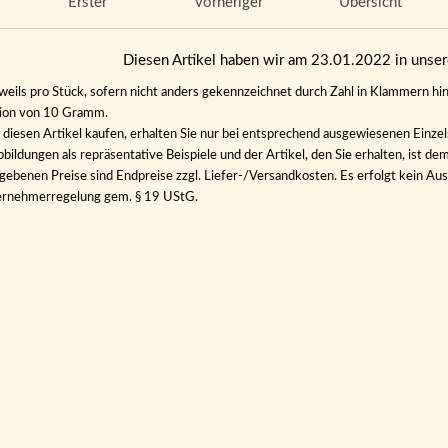
Erster
vorheriger
Übersicht
Diesen Artikel haben wir am 23.01.2022 in uns
eweils pro Stück, sofern nicht anders gekennzeichnet durch Zahl in Klammern hin
tion von 10 Gramm.
diesen Artikel kaufen, erhalten Sie nur bei entsprechend ausgewiesenen Einze
bildungen als repräsentative Beispiele und der Artikel, den Sie erhalten, ist de
gebenen Preise sind Endpreise zzgl. Liefer-/Versandkosten. Es erfolgt kein 
ernehmerregelung gem. § 19 UStG.