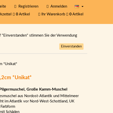
eite
Registrieren
Anmelden
kzettel
0
Artikel
Ihr Warenkorb
0
Artikel
f "Einverstanden" stimmen Sie der Verwendung
Einverstanden
m *Unikat*
,2cm *Unikat*
Pilgermuschel, Große Kamm-Muschel
smuschel aus Nordost-Atlantik und Mittelmeer
cht im Atlantik vor Nord-West-Schottland, UK
 Farbform
mit Schäden