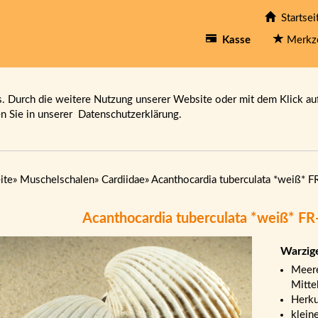
Startsei
Kasse
Merkz
 Durch die weitere Nutzung unserer Website oder mit dem Klick au
en Sie in unserer
Datenschutzerklärung.
ite
»
Muschelschalen
»
Cardiidae
»
Acanthocardia tuberculata *weiß* 
Acanthocardia tuberculata *weiß* F
Warzig
Meere
Mitte
Herku
klein