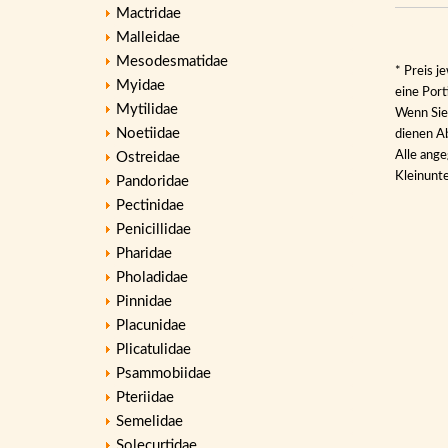
Mactridae
Malleidae
Mesodesmatidae
* Preis j
Myidae
eine Por
Mytilidae
Wenn Sie 
Noetiidae
dienen Ab
Alle ange
Ostreidae
Kleinunt
Pandoridae
Pectinidae
Penicillidae
Pharidae
Pholadidae
Pinnidae
Placunidae
Plicatulidae
Psammobiidae
Pteriidae
Semelidae
Solecurtidae