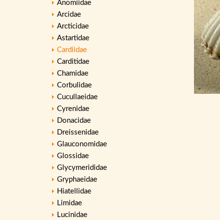
Anomiidae
Arcidae
Arcticidae
Astartidae
Cardiidae
Carditidae
Chamidae
Corbulidae
Cucullaeidae
Cyrenidae
Donacidae
Dreissenidae
Glauconomidae
Glossidae
Glycymerididae
Gryphaeidae
Hiatellidae
Limidae
Lucinidae