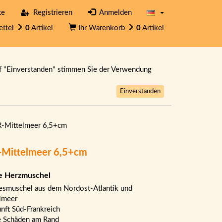
te
Registrieren
Anmelden
ettel
0
Artikel
Ihr Warenkorb
0
Artikel
f "Einverstanden" stimmen Sie der Verwendung
Einverstanden
FR-Mittelmeer 6,5+cm
R-Mittelmeer 6,5+cm
e Herzmuschel
smuschel aus dem Nordost-Atlantik und
lmeer
nft Süd-Frankreich
e Schäden am Rand