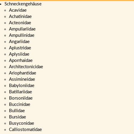
Schneckengehäuse
Acavidae
Achatinidae
Acteonidae
Ampullariidae
Ampullinidae
Angariidae
Aplustridae
Aplysiidae
Aporrhaidae
Architectonicidae
Ariophantidae
Assimineidae
Babyloniidae
Batillariidae
Borsoniidae
Buccinidae
Bullidae
Bursidae
Busyconidae
Calliostomatidae