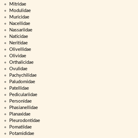
Mitridae
Modulidae
Muricidae
Nacellidae
Nassariidae
Naticidae
Neritidae
Olivellidae
Olividae
Orthalicidae
Ovulidae
Pachychilidae
Paludomidae
Patellidae
Pediculariidae
Personidae
Phasianellidae
Planaxidae
Pleurodontidae
Pomatiidae
Potamididae