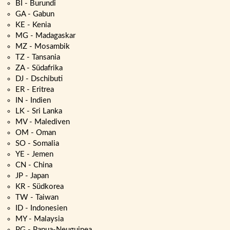
BI - Burundi
GA - Gabun
KE - Kenia
MG - Madagaskar
MZ - Mosambik
TZ - Tansania
ZA - Südafrika
DJ - Dschibuti
ER - Eritrea
IN - Indien
LK - Sri Lanka
MV - Malediven
OM - Oman
SO - Somalia
YE - Jemen
CN - China
JP - Japan
KR - Südkorea
TW - Taiwan
ID - Indonesien
MY - Malaysia
PG - Papua-Neuguinea