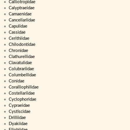
Calliotropidae
Calyptraeidae
Camaenidae
Cancellariidae
Capulidae
Cassidae
Cerithiidae
Chilodontidae
Chronidae
Clathurellidae
Clavatulidae
Colubrariidae
Columbellidae
Conidae
Coralliophilidae
Costellariidae
Cyclophoridae
Cypraeidae
Cystiscidae
Drilliidae
Dyakiidae
Ellobiidae