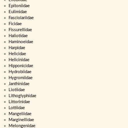
Epitoniidae
Eulimidae
Fasciolariidae
Ficidae
Fissurellidae
Haliotidae
Haminoeidae
Harpidae
Helicidae
Helicinidae
Hipponicidae
Hydrobiidae
Hygromiidae
Janthinidae
Liotiidae
Lithoglyphidae
Littorinidae
Lottiidae
Mangeliidae
Marginellidae
Melongenidae