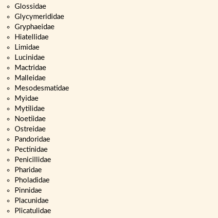
Glossidae
Glycymerididae
Gryphaeidae
Hiatellidae
Limidae
Lucinidae
Mactridae
Malleidae
Mesodesmatidae
Myidae
Mytilidae
Noetiidae
Ostreidae
Pandoridae
Pectinidae
Penicillidae
Pharidae
Pholadidae
Pinnidae
Placunidae
Plicatulidae