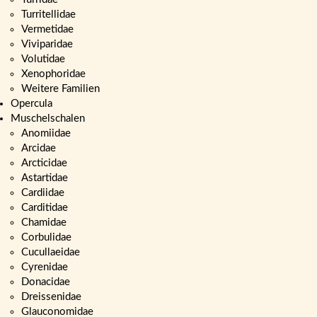
Turritellidae
Vermetidae
Viviparidae
Volutidae
Xenophoridae
Weitere Familien
Opercula
Muschelschalen
Anomiidae
Arcidae
Arcticidae
Astartidae
Cardiidae
Carditidae
Chamidae
Corbulidae
Cucullaeidae
Cyrenidae
Donacidae
Dreissenidae
Glauconomidae