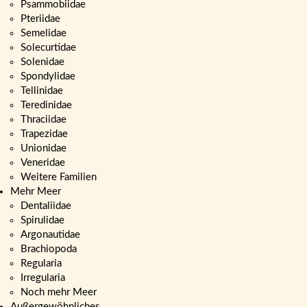
Psammobiidae
Pteriidae
Semelidae
Solecurtidae
Solenidae
Spondylidae
Tellinidae
Teredinidae
Thraciidae
Trapezidae
Unionidae
Veneridae
Weitere Familien
Mehr Meer
Dentaliidae
Spirulidae
Argonautidae
Brachiopoda
Regularia
Irregularia
Noch mehr Meer
Außergewöhnliches