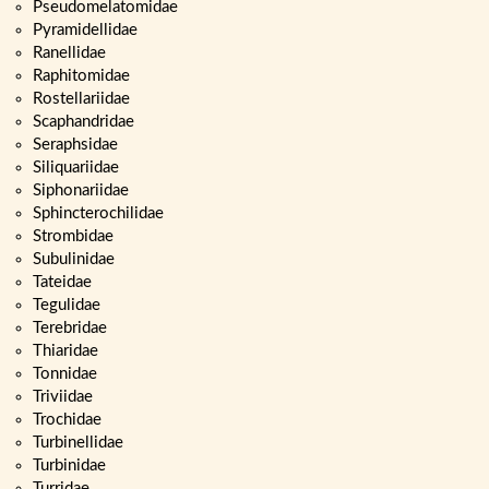
Pseudomelatomidae
Pyramidellidae
Ranellidae
Raphitomidae
Rostellariidae
Scaphandridae
Seraphsidae
Siliquariidae
Siphonariidae
Sphincterochilidae
Strombidae
Subulinidae
Tateidae
Tegulidae
Terebridae
Thiaridae
Tonnidae
Triviidae
Trochidae
Turbinellidae
Turbinidae
Turridae