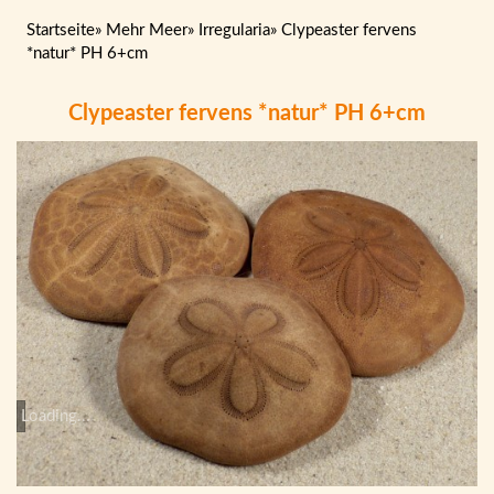
Startseite
»
Mehr Meer
»
Irregularia
»
Clypeaster fervens
*natur* PH 6+cm
Clypeaster fervens *natur* PH 6+cm
Loading...