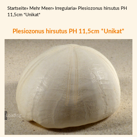
Startseite
»
Mehr Meer
»
Irregularia
»
Plesiozonus hirsutus PH
11,5cm *Unikat*
Plesiozonus hirsutus PH 11,5cm *Unikat*
Loading...