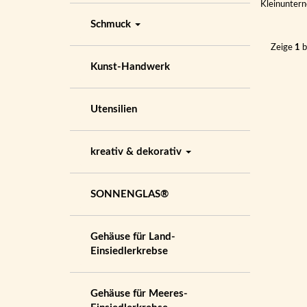
Kleinunter
Schmuck
Zeige
1
b
Kunst-Handwerk
Utensilien
kreativ & dekorativ
SONNENGLAS®
Gehäuse für Land-
Einsiedlerkrebse
Gehäuse für Meeres-