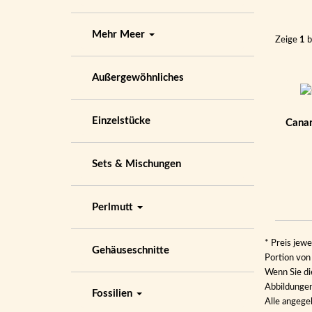
Mehr Meer
Zeige
1
b
Außergewöhnliches
Einzelstücke
Canar
Sets & Mischungen
Perlmutt
* Preis jewe
Gehäuseschnitte
Portion vo
Wenn Sie di
Abbildungen 
Fossilien
Alle angege