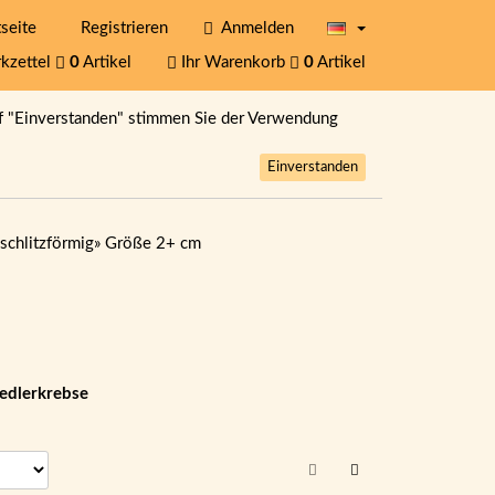
seite
Registrieren
Anmelden
kzettel
0
Artikel
Ihr Warenkorb
0
Artikel
f "Einverstanden" stimmen Sie der Verwendung
Einverstanden
schlitzförmig
»
Größe 2+ cm
iedlerkrebse