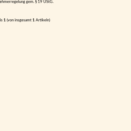
nehmerregelung gem. § 19 UStG.
is
1
(von insgesamt
1
Artikeln)