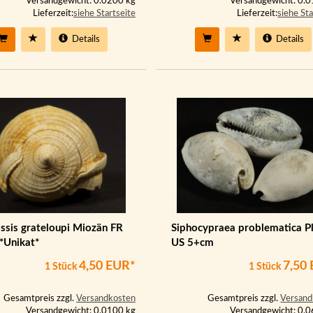
Versandgewicht: 0.0200 kg
Versandgewicht: 0.
Lieferzeit:
siehe Startseite
Lieferzeit:
siehe Sta
Details
Details
ssis grateloupi Miozän FR
Siphocypraea problematica P
*Unikat*
US 5+cm
4,50 EUR*
7,50
1 Stück
1 Stück
Gesamtpreis zzgl.
Versandkosten
Gesamtpreis zzgl.
Versand
Versandgewicht: 0.0100 kg
Versandgewicht: 0.