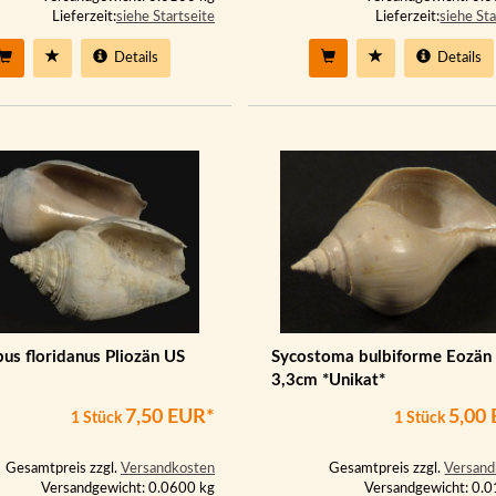
Lieferzeit:
siehe Startseite
Lieferzeit:
siehe Sta
Details
Details
us floridanus Pliozän US
Sycostoma bulbiforme Eozän
3,3cm *Unikat*
7,50 EUR*
5,00
1 Stück
1 Stück
Gesamtpreis zzgl.
Versandkosten
Gesamtpreis zzgl.
Versand
Versandgewicht: 0.0600 kg
Versandgewicht: 0.