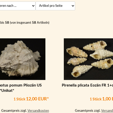
bis
58
(von insgesamt
58
Artikeln)
notus pomum Pliozän US
Pirenella plicata Eozän FR 1
*Unikat*
12,00 EUR*
1,00
1 Stück
1 Stück
Gesamtpreis zzgl.
Versandkosten
Gesamtpreis zzgl.
Versand