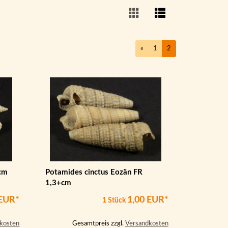
«
1
2
+cm
Potamides cinctus Eozän FR
1,3+cm
 EUR*
1,00 EUR*
1 Stück
kosten
Gesamtpreis zzgl.
Versandkosten