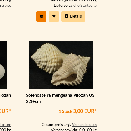
0100 kg
Versandgewicht: 0.0200 kg
rtseite
Lieferzeit:
siehe Startseite
Details
liozän
Solenosteira mengeana Pliozän US
2,1+cm
 EUR*
3,00 EUR*
1 Stück
kosten
Gesamtpreis zzgl.
Versandkosten
0600 kg
Versandgewicht: 0.0100 kg