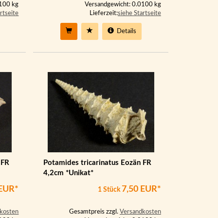
0100 kg
Versandgewicht: 0.0100 kg
rtseite
Lieferzeit:
siehe Startseite
Details
 FR
Potamides tricarinatus Eozän FR
4,2cm *Unikat*
 EUR*
7,50 EUR*
1 Stück
kosten
Gesamtpreis zzgl.
Versandkosten