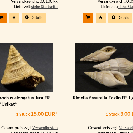
Versandgewicht: 0.0100 kg
Versandgewicht: 0.
Lieferzeit:
siehe Startseite
Lieferzeit:
siehe Sta
Details
Details
rochus elongatus Jura FR
Rimella fissurella Eozän FR 1
*Unikat*
15,00 EUR*
3,00
1 Stück
1 Stück
Gesamtpreis zzgl.
Versandkosten
Gesamtpreis zzgl.
Versand