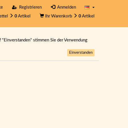
te
Registrieren
Anmelden
ettel
0
Artikel
Ihr Warenkorb
0
Artikel
f "Einverstanden" stimmen Sie der Verwendung
Einverstanden