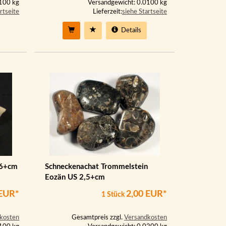
0100 kg
Versandgewicht: 0.0100 kg
rtseite
Lieferzeit:
siehe Startseite
Details
,6+cm
Schneckenachat Trommelstein
Eozän US 2,5+cm
 EUR*
2,00 EUR*
1 Stück
kosten
Gesamtpreis zzgl.
Versandkosten