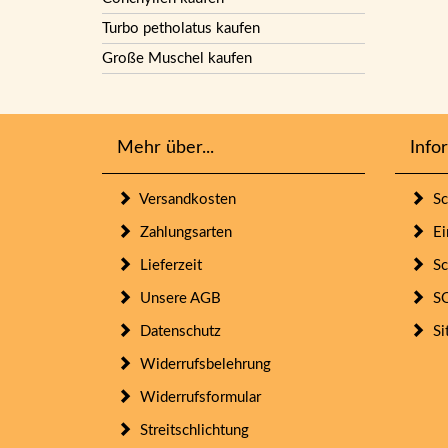
Turbo petholatus kaufen
Große Muschel kaufen
Mehr über...
Info
Versandkosten
Sc
Zahlungsarten
Ein
Lieferzeit
Sc
Unsere AGB
SO
Datenschutz
Si
Widerrufsbelehrung
Widerrufsformular
Streitschlichtung