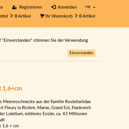
te
Registrieren
Anmelden
ettel
0
Artikel
Ihr Warenkorb
0
Artikel
f "Einverstanden" stimmen Sie der Verwendung
Einverstanden
FR 1,6+cm
le Meeresschnecke aus der Familie Rostellariidae
rt Fleury la Rivière, Marne, Grand Est, Frankreich
lter Lutetium, mittleres Eozän, ca. 43 Millionen
alt
 1,6 + cm