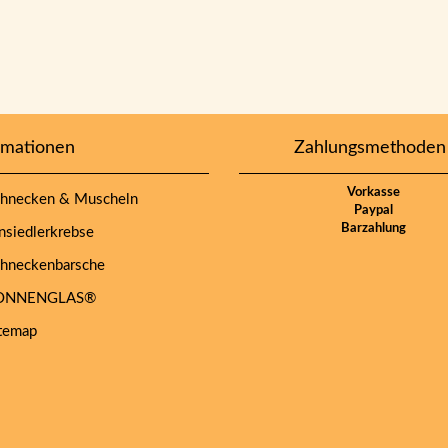
rmationen
Zahlungsmethoden
Vorkasse
hnecken & Muscheln
Paypal
Barzahlung
siedlerkrebse
hneckenbarsche
NNENGLAS®
temap