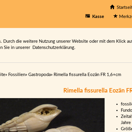
Startsei
Kasse
Merkz
 Durch die weitere Nutzung unserer Website oder mit dem Klick au
en Sie in unserer
Datenschutzerklärung.
ite
»
Fossilien
»
Gastropoda
»
Rimella fissurella Eozän FR 1,6+cm
Rimella fissurella Eozän 
fossi
Fundo
Zeita
Jahre 
Größe