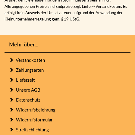
Artikel, den Sie erhalten, ist dem Foto mindestens sehr ähnlich.
Alle angegebenen Preise sind Endpreise zzgl. Liefer-/Versandkosten. Es
erfolgt kein Ausweis der Umsatzsteuer aufgrund der Anwendung der
Kleinunternehmerregelung gem. § 19 UStG.
Mehr über...
Versandkosten
Zahlungsarten
Lieferzeit
Unsere AGB
Datenschutz
Widerrufsbelehrung
Widerrufsformular
Streitschlichtung