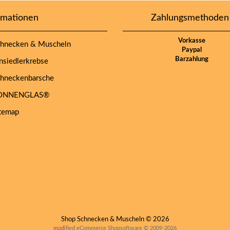
rmationen
Zahlungsmethoden
Vorkasse
hnecken & Muscheln
Paypal
Barzahlung
siedlerkrebse
hneckenbarsche
NNENGLAS®
temap
Shop Schnecken & Muscheln © 2026
mod
ified eCommerce Shopsoftware © 2009-2026