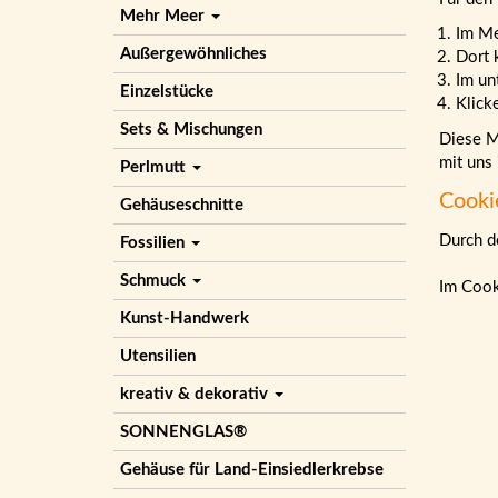
Mehr Meer
Im M
Außergewöhnliches
Dort 
Im un
Einzelstücke
Klick
Sets & Mischungen
Diese Ma
mit uns
Perlmutt
Cooki
Gehäuseschnitte
Durch de
Fossilien
Schmuck
Im Cook
Kunst-Handwerk
Utensilien
kreativ & dekorativ
SONNENGLAS®
Gehäuse für Land-Einsiedlerkrebse