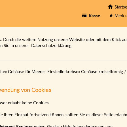
Startse
Kasse
Merkz
 Durch die weitere Nutzung unserer Website oder mit dem Klick au
en Sie in unserer
Datenschutzerklärung.
ite
»
Gehäuse für Meeres-Einsiedlerkrebse
»
Gehäuse kreiselförmig /
endung von Cookies
wser erlaubt keine Cookies.
e Ihren Einkauf fortsetzen können, sollten Sie es dieser Seite erlau
Internet Explorer
gehen Sie dazu bitte folgendermassen vor: