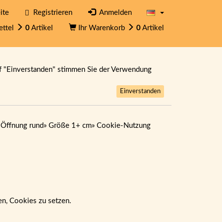
ite
Registrieren
Anmelden
ettel
0
Artikel
Ihr Warenkorb
0
Artikel
f "Einverstanden" stimmen Sie der Verwendung
Einverstanden
 Öffnung rund
»
Größe 1+ cm
»
Cookie-Nutzung
ben, Cookies zu setzen.