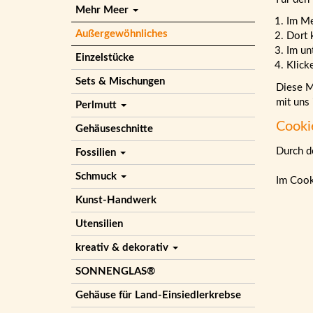
Mehr Meer
Im M
Außergewöhnliches
Dort 
Im un
Einzelstücke
Klick
Sets & Mischungen
Diese Ma
mit uns
Perlmutt
Cooki
Gehäuseschnitte
Durch de
Fossilien
Schmuck
Im Cook
Kunst-Handwerk
Utensilien
kreativ & dekorativ
SONNENGLAS®
Gehäuse für Land-Einsiedlerkrebse