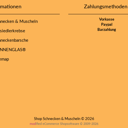
rmationen
Zahlungsmethoden
Vorkasse
necken & Muscheln
Paypal
Barzahlung
iedlerkrebse
neckenbarsche
NNENGLAS®
emap
Shop Schnecken & Muscheln © 2026
mod
ified eCommerce Shopsoftware © 2009-2026