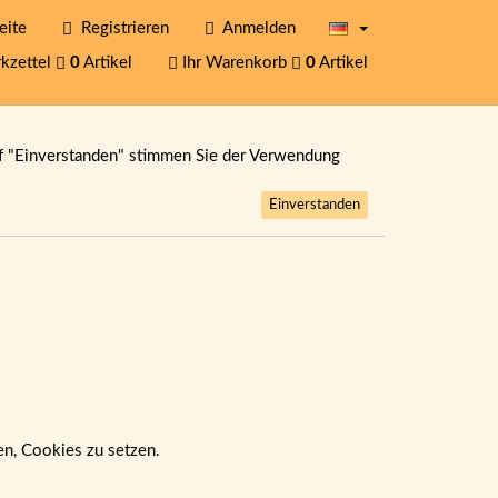
eite
Registrieren
Anmelden
kzettel
0
Artikel
Ihr Warenkorb
0
Artikel
f "Einverstanden" stimmen Sie der Verwendung
Einverstanden
ben, Cookies zu setzen.