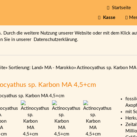
Startseite
Kasse
Mer
 Durch die weitere Nutzung unserer Website oder mit dem Klick au
en Sie in unserer
Datenschutzerklärung.
ite
»
Sortierung: Land
»
MA - Marokko
»
Actinocyathus sp. Karbon MA
nocyathus sp. Karbon MA 4,5+cm
fossi
Axoph
mit S
Herku
Zeita
Milli