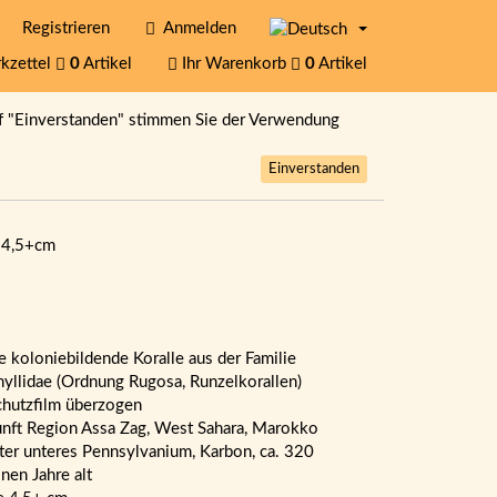
Registrieren
Anmelden
kzettel
0
Artikel
Ihr Warenkorb
0
Artikel
f "Einverstanden" stimmen Sie der Verwendung
Einverstanden
 4,5+cm
le koloniebildende Koralle aus der Familie
yllidae (Ordnung Rugosa, Runzelkorallen)
chutzfilm überzogen
nft Region Assa Zag, West Sahara, Marokko
lter unteres Pennsylvanium, Karbon, ca. 320
onen Jahre alt