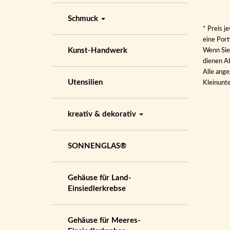
Schmuck
* Preis j
eine Por
Kunst-Handwerk
Wenn Sie 
dienen Ab
Alle ange
Utensilien
Kleinunt
kreativ & dekorativ
SONNENGLAS®
Gehäuse für Land-
Einsiedlerkrebse
Gehäuse für Meeres-