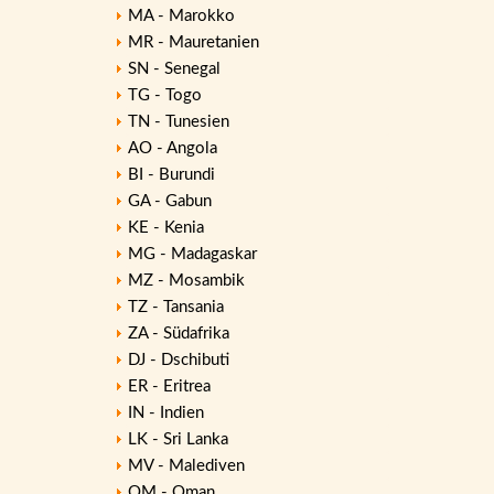
MA - Marokko
MR - Mauretanien
SN - Senegal
TG - Togo
TN - Tunesien
AO - Angola
BI - Burundi
GA - Gabun
KE - Kenia
MG - Madagaskar
MZ - Mosambik
TZ - Tansania
ZA - Südafrika
DJ - Dschibuti
ER - Eritrea
IN - Indien
LK - Sri Lanka
MV - Malediven
OM - Oman