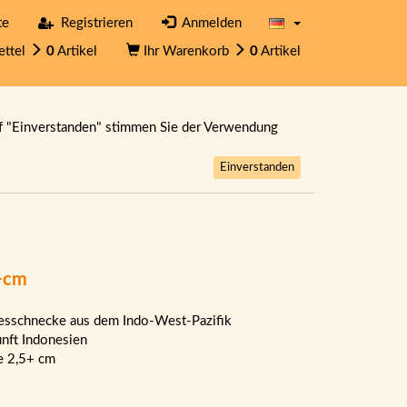
te
Registrieren
Anmelden
ettel
0
Artikel
Ihr Warenkorb
0
Artikel
f "Einverstanden" stimmen Sie der Verwendung
Einverstanden
5+cm
sschnecke aus dem Indo-West-Pazifik
nft Indonesien
e 2,5+ cm