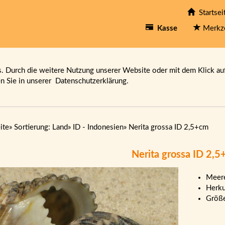
Startsei
Kasse
Merkz
 Durch die weitere Nutzung unserer Website oder mit dem Klick au
en Sie in unserer
Datenschutzerklärung.
ite
»
Sortierung: Land
»
ID - Indonesien
»
Nerita grossa ID 2,5+cm
Nerita grossa ID 2,
Meere
Herku
Größ