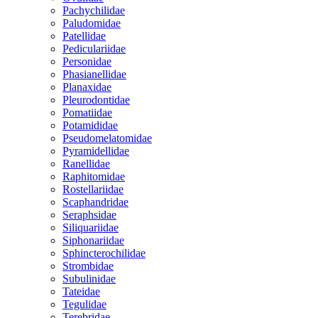
Pachychilidae
Paludomidae
Patellidae
Pediculariidae
Personidae
Phasianellidae
Planaxidae
Pleurodontidae
Pomatiidae
Potamididae
Pseudomelatomidae
Pyramidellidae
Ranellidae
Raphitomidae
Rostellariidae
Scaphandridae
Seraphsidae
Siliquariidae
Siphonariidae
Sphincterochilidae
Strombidae
Subulinidae
Tateidae
Tegulidae
Terebridae