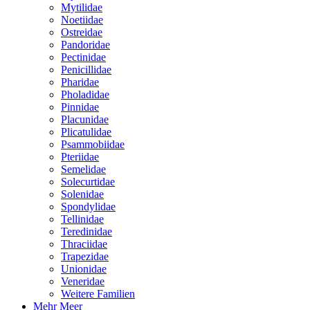
Mytilidae
Noetiidae
Ostreidae
Pandoridae
Pectinidae
Penicillidae
Pharidae
Pholadidae
Pinnidae
Placunidae
Plicatulidae
Psammobiidae
Pteriidae
Semelidae
Solecurtidae
Solenidae
Spondylidae
Tellinidae
Teredinidae
Thraciidae
Trapezidae
Unionidae
Veneridae
Weitere Familien
Mehr Meer