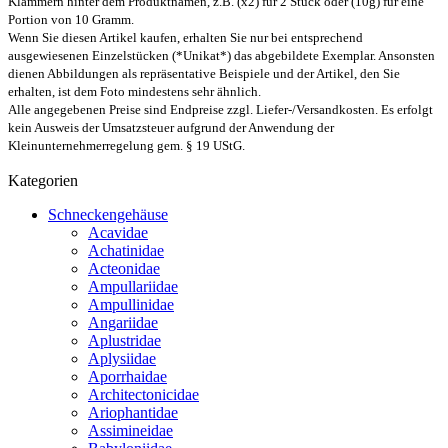
Klammern hinter dem Produktnamen, z.B. (x2) für 2 Stück oder (10g) für eine
Portion von 10 Gramm.
Wenn Sie diesen Artikel kaufen, erhalten Sie nur bei entsprechend
ausgewiesenen Einzelstücken (*Unikat*) das abgebildete Exemplar. Ansonsten
dienen Abbildungen als repräsentative Beispiele und der Artikel, den Sie
erhalten, ist dem Foto mindestens sehr ähnlich.
Alle angegebenen Preise sind Endpreise zzgl. Liefer-/Versandkosten. Es erfolgt
kein Ausweis der Umsatzsteuer aufgrund der Anwendung der
Kleinunternehmerregelung gem. § 19 UStG.
Kategorien
Schneckengehäuse
Acavidae
Achatinidae
Acteonidae
Ampullariidae
Ampullinidae
Angariidae
Aplustridae
Aplysiidae
Aporrhaidae
Architectonicidae
Ariophantidae
Assimineidae