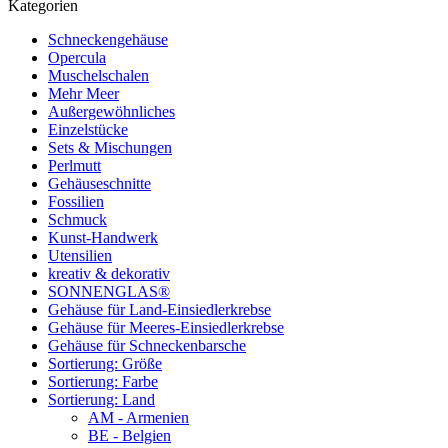
Kategorien
Schneckengehäuse
Opercula
Muschelschalen
Mehr Meer
Außergewöhnliches
Einzelstücke
Sets & Mischungen
Perlmutt
Gehäuseschnitte
Fossilien
Schmuck
Kunst-Handwerk
Utensilien
kreativ & dekorativ
SONNENGLAS®
Gehäuse für Land-Einsiedlerkrebse
Gehäuse für Meeres-Einsiedlerkrebse
Gehäuse für Schneckenbarsche
Sortierung: Größe
Sortierung: Farbe
Sortierung: Land
AM - Armenien
BE - Belgien