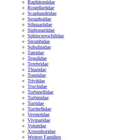
Raphitomidae
Rostellariidae
Scaphandridae
Seraphsidae
Siliquariidae
Siphonariidae
Sphincterochilidae
Strombidae
Subulinidae
Tateidae
Tegulidae
Terebridae
Thiaridae
Tonnidae
Triviidae
Trochidae
Turbinellidae
Turbinidae
Turridae
Turritellidae
Vermetidae
Viviparidae
Volutidae
Xenophoridae
Weitere Familien