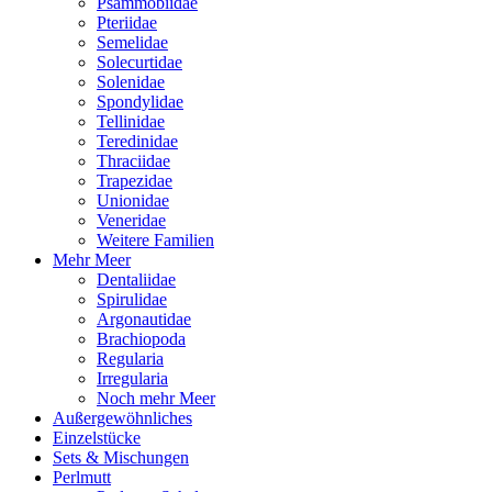
Psammobiidae
Pteriidae
Semelidae
Solecurtidae
Solenidae
Spondylidae
Tellinidae
Teredinidae
Thraciidae
Trapezidae
Unionidae
Veneridae
Weitere Familien
Mehr Meer
Dentaliidae
Spirulidae
Argonautidae
Brachiopoda
Regularia
Irregularia
Noch mehr Meer
Außergewöhnliches
Einzelstücke
Sets & Mischungen
Perlmutt