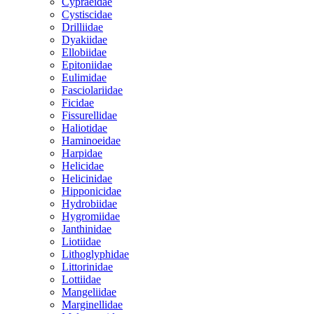
Cypraeidae
Cystiscidae
Drilliidae
Dyakiidae
Ellobiidae
Epitoniidae
Eulimidae
Fasciolariidae
Ficidae
Fissurellidae
Haliotidae
Haminoeidae
Harpidae
Helicidae
Helicinidae
Hipponicidae
Hydrobiidae
Hygromiidae
Janthinidae
Liotiidae
Lithoglyphidae
Littorinidae
Lottiidae
Mangeliidae
Marginellidae