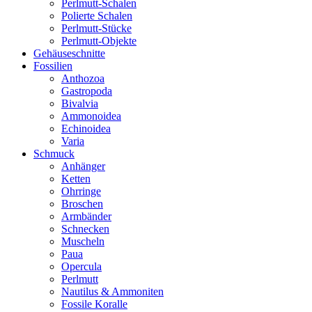
Perlmutt-Schalen
Polierte Schalen
Perlmutt-Stücke
Perlmutt-Objekte
Gehäuseschnitte
Fossilien
Anthozoa
Gastropoda
Bivalvia
Ammonoidea
Echinoidea
Varia
Schmuck
Anhänger
Ketten
Ohrringe
Broschen
Armbänder
Schnecken
Muscheln
Paua
Opercula
Perlmutt
Nautilus & Ammoniten
Fossile Koralle