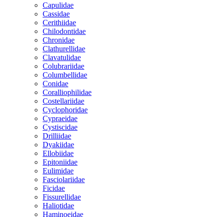
Capulidae
Cassidae
Cerithiidae
Chilodontidae
Chronidae
Clathurellidae
Clavatulidae
Colubrariidae
Columbellidae
Conidae
Coralliophilidae
Costellariidae
Cyclophoridae
Cypraeidae
Cystiscidae
Drilliidae
Dyakiidae
Ellobiidae
Epitoniidae
Eulimidae
Fasciolariidae
Ficidae
Fissurellidae
Haliotidae
Haminoeidae