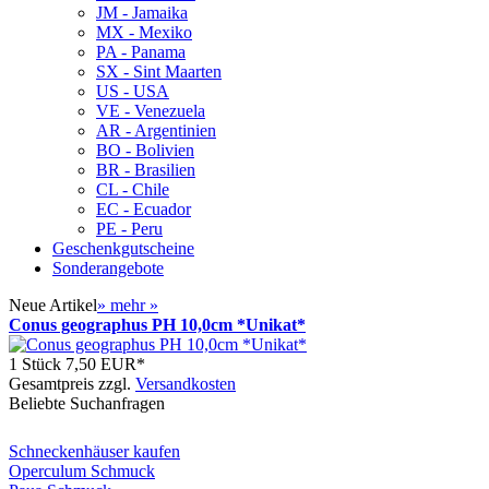
JM - Jamaika
MX - Mexiko
PA - Panama
SX - Sint Maarten
US - USA
VE - Venezuela
AR - Argentinien
BO - Bolivien
BR - Brasilien
CL - Chile
EC - Ecuador
PE - Peru
Geschenkgutscheine
Sonderangebote
Neue Artikel
»
mehr
»
Conus geographus PH 10,0cm *Unikat*
1 Stück
7,50 EUR*
Gesamtpreis zzgl.
Versandkosten
Beliebte Suchanfragen
Schneckenhäuser kaufen
Operculum Schmuck