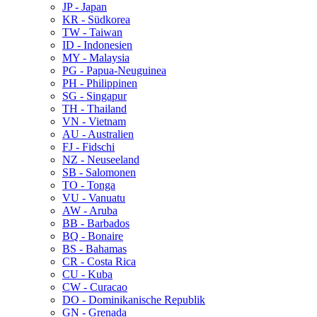
JP - Japan
KR - Südkorea
TW - Taiwan
ID - Indonesien
MY - Malaysia
PG - Papua-Neuguinea
PH - Philippinen
SG - Singapur
TH - Thailand
VN - Vietnam
AU - Australien
FJ - Fidschi
NZ - Neuseeland
SB - Salomonen
TO - Tonga
VU - Vanuatu
AW - Aruba
BB - Barbados
BQ - Bonaire
BS - Bahamas
CR - Costa Rica
CU - Kuba
CW - Curacao
DO - Dominikanische Republik
GN - Grenada