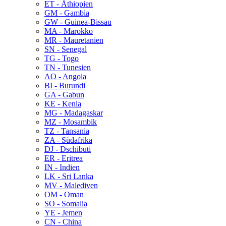
ET - Äthiopien
GM - Gambia
GW - Guinea-Bissau
MA - Marokko
MR - Mauretanien
SN - Senegal
TG - Togo
TN - Tunesien
AO - Angola
BI - Burundi
GA - Gabun
KE - Kenia
MG - Madagaskar
MZ - Mosambik
TZ - Tansania
ZA - Südafrika
DJ - Dschibuti
ER - Eritrea
IN - Indien
LK - Sri Lanka
MV - Malediven
OM - Oman
SO - Somalia
YE - Jemen
CN - China