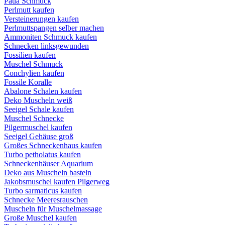
Paua Schmuck
Perlmutt kaufen
Versteinerungen kaufen
Perlmuttspangen selber machen
Ammoniten Schmuck kaufen
Schnecken linksgewunden
Fossilien kaufen
Muschel Schmuck
Conchylien kaufen
Fossile Koralle
Abalone Schalen kaufen
Deko Muscheln weiß
Seeigel Schale kaufen
Muschel Schnecke
Pilgermuschel kaufen
Seeigel Gehäuse groß
Großes Schneckenhaus kaufen
Turbo petholatus kaufen
Schneckenhäuser Aquarium
Deko aus Muscheln basteln
Jakobsmuschel kaufen Pilgerweg
Turbo sarmaticus kaufen
Schnecke Meeresrauschen
Muscheln für Muschelmassage
Große Muschel kaufen