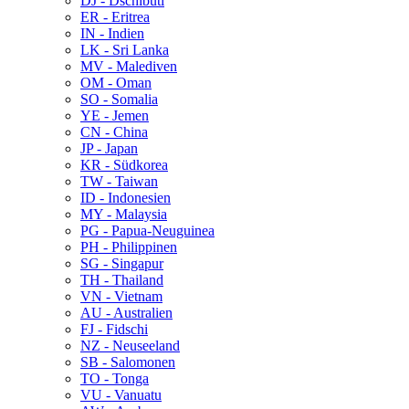
DJ - Dschibuti
ER - Eritrea
IN - Indien
LK - Sri Lanka
MV - Malediven
OM - Oman
SO - Somalia
YE - Jemen
CN - China
JP - Japan
KR - Südkorea
TW - Taiwan
ID - Indonesien
MY - Malaysia
PG - Papua-Neuguinea
PH - Philippinen
SG - Singapur
TH - Thailand
VN - Vietnam
AU - Australien
FJ - Fidschi
NZ - Neuseeland
SB - Salomonen
TO - Tonga
VU - Vanuatu