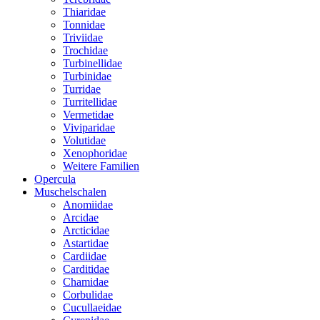
Thiaridae
Tonnidae
Triviidae
Trochidae
Turbinellidae
Turbinidae
Turridae
Turritellidae
Vermetidae
Viviparidae
Volutidae
Xenophoridae
Weitere Familien
Opercula
Muschelschalen
Anomiidae
Arcidae
Arcticidae
Astartidae
Cardiidae
Carditidae
Chamidae
Corbulidae
Cucullaeidae