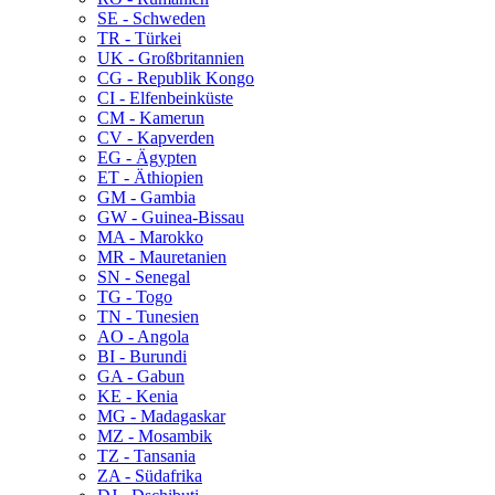
SE - Schweden
TR - Türkei
UK - Großbritannien
CG - Republik Kongo
CI - Elfenbeinküste
CM - Kamerun
CV - Kapverden
EG - Ägypten
ET - Äthiopien
GM - Gambia
GW - Guinea-Bissau
MA - Marokko
MR - Mauretanien
SN - Senegal
TG - Togo
TN - Tunesien
AO - Angola
BI - Burundi
GA - Gabun
KE - Kenia
MG - Madagaskar
MZ - Mosambik
TZ - Tansania
ZA - Südafrika