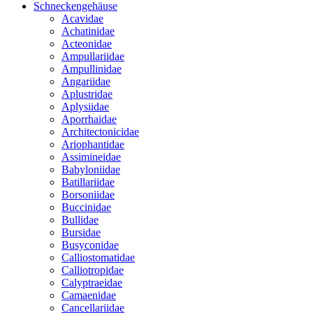
Schneckengehäuse
Acavidae
Achatinidae
Acteonidae
Ampullariidae
Ampullinidae
Angariidae
Aplustridae
Aplysiidae
Aporrhaidae
Architectonicidae
Ariophantidae
Assimineidae
Babyloniidae
Batillariidae
Borsoniidae
Buccinidae
Bullidae
Bursidae
Busyconidae
Calliostomatidae
Calliotropidae
Calyptraeidae
Camaenidae
Cancellariidae