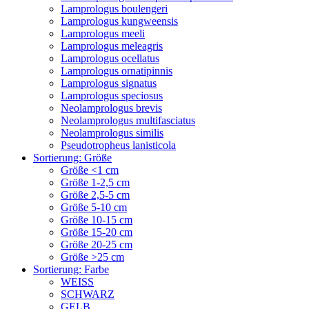
Lamprologus boulengeri
Lamprologus kungweensis
Lamprologus meeli
Lamprologus meleagris
Lamprologus ocellatus
Lamprologus ornatipinnis
Lamprologus signatus
Lamprologus speciosus
Neolamprologus brevis
Neolamprologus multifasciatus
Neolamprologus similis
Pseudotropheus lanisticola
Sortierung: Größe
Größe <1 cm
Größe 1-2,5 cm
Größe 2,5-5 cm
Größe 5-10 cm
Größe 10-15 cm
Größe 15-20 cm
Größe 20-25 cm
Größe >25 cm
Sortierung: Farbe
WEISS
SCHWARZ
GELB