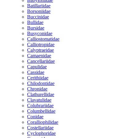
Babyloniidae
Batillariidae
Borsoniidae
Buccinidae
Bullidae
Bursidae
Busyconidae
Calliostomatidae
Calliotropidae
Calyptraeidae
Camaenidae
Cancellariidae
Capulidae
Cassidae
Cerithiidae
Chilodontidae
Chronidae
Clathurellidae
Clavatulidae
Colubrariidae
Columbellidae
Conidae
Coralliophilidae
Costellariidae
Cyclophoridae