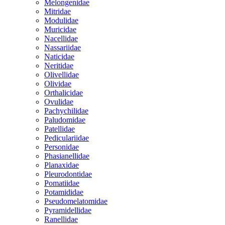
Melongenidae
Mitridae
Modulidae
Muricidae
Nacellidae
Nassariidae
Naticidae
Neritidae
Olivellidae
Olividae
Orthalicidae
Ovulidae
Pachychilidae
Paludomidae
Patellidae
Pediculariidae
Personidae
Phasianellidae
Planaxidae
Pleurodontidae
Pomatiidae
Potamididae
Pseudomelatomidae
Pyramidellidae
Ranellidae