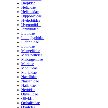
Harpidae
Helicidae
Helicinidae
Hipponicidae
Hydrobiidae
Hygromiidae
Janthinidae
Liotiidae
Lithoglyphidae
Littorinidae
Lottiidae
Mangeliidae
Marginellidae
Melongenidae
Mitridae
Modulidae
Muricidae
Nacellidae
Nassariidae
Naticidae
Neritidae
Olivellidae
Olividae
Orthalicidae
Ovulidae