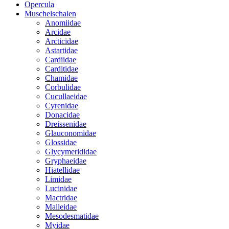
Opercula
Muschelschalen
Anomiidae
Arcidae
Arcticidae
Astartidae
Cardiidae
Carditidae
Chamidae
Corbulidae
Cucullaeidae
Cyrenidae
Donacidae
Dreissenidae
Glauconomidae
Glossidae
Glycymerididae
Gryphaeidae
Hiatellidae
Limidae
Lucinidae
Mactridae
Malleidae
Mesodesmatidae
Myidae