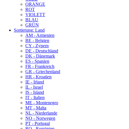
ORANGE
ROT
VIOLETT
BLAU
GRÜN
Sortierung: Land
AM - Armenien
BE - Belgien
CY - Zypern
DE - Deutschland
DK - Dänemark
ES - Spanien
FR - Frankreich
GR - Griechenland
HR - Kroatien
IE - Irland
IL - Israel
IS - Island
IT - Italien
ME - Montenegro
MT - Malta
NL - Niederlande
NO - Norwegen
PT - Portugal
RO - Rumänien