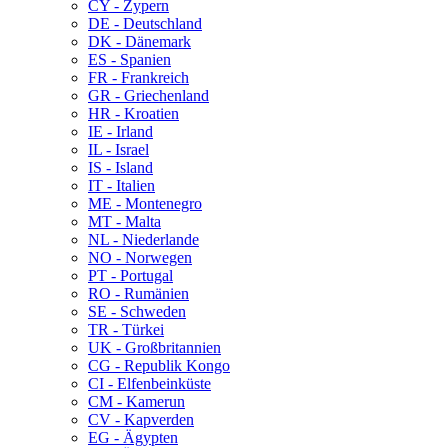
CY - Zypern
DE - Deutschland
DK - Dänemark
ES - Spanien
FR - Frankreich
GR - Griechenland
HR - Kroatien
IE - Irland
IL - Israel
IS - Island
IT - Italien
ME - Montenegro
MT - Malta
NL - Niederlande
NO - Norwegen
PT - Portugal
RO - Rumänien
SE - Schweden
TR - Türkei
UK - Großbritannien
CG - Republik Kongo
CI - Elfenbeinküste
CM - Kamerun
CV - Kapverden
EG - Ägypten