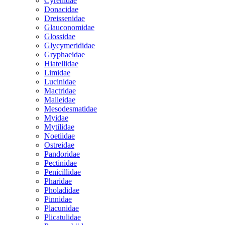
Cyrenidae
Donacidae
Dreissenidae
Glauconomidae
Glossidae
Glycymerididae
Gryphaeidae
Hiatellidae
Limidae
Lucinidae
Mactridae
Malleidae
Mesodesmatidae
Myidae
Mytilidae
Noetiidae
Ostreidae
Pandoridae
Pectinidae
Penicillidae
Pharidae
Pholadidae
Pinnidae
Placunidae
Plicatulidae