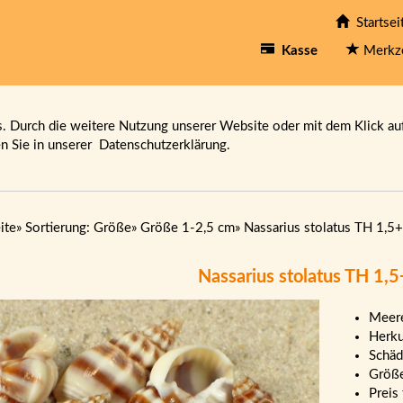
Startsei
Kasse
Merkz
 Durch die weitere Nutzung unserer Website oder mit dem Klick au
en Sie in unserer
Datenschutzerklärung.
ite
»
Sortierung: Größe
»
Größe 1-2,5 cm
»
Nassarius stolatus TH 1,5+
Nassarius stolatus TH 1,5
Meere
Herku
Schäd
Größ
Preis