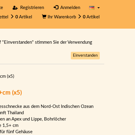
te
Registrieren
Anmelden
ettel
0
Artikel
Ihr Warenkorb
0
Artikel
f "Einverstanden" stimmen Sie der Verwendung
Einverstanden
cm (x5)
+cm (x5)
sschnecke aus dem Nord-Ost Indischen Ozean
nft Thailand
en an Apex und Lippe, Bohrlöcher
e 1,5+ cm
 für fünf Gehäuse