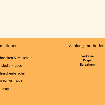
rmationen
Zahlungsmethoden
Vorkasse
hnecken & Muscheln
Paypal
Barzahlung
siedlerkrebse
hneckenbarsche
NNENGLAS®
temap