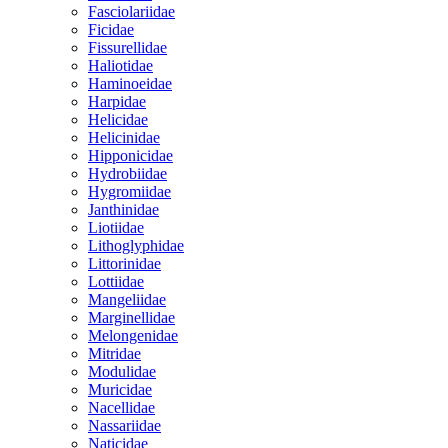
Fasciolariidae
Ficidae
Fissurellidae
Haliotidae
Haminoeidae
Harpidae
Helicidae
Helicinidae
Hipponicidae
Hydrobiidae
Hygromiidae
Janthinidae
Liotiidae
Lithoglyphidae
Littorinidae
Lottiidae
Mangeliidae
Marginellidae
Melongenidae
Mitridae
Modulidae
Muricidae
Nacellidae
Nassariidae
Naticidae