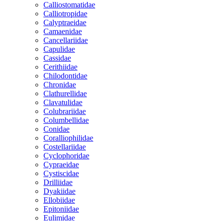
Calliostomatidae
Calliotropidae
Calyptraeidae
Camaenidae
Cancellariidae
Capulidae
Cassidae
Cerithiidae
Chilodontidae
Chronidae
Clathurellidae
Clavatulidae
Colubrariidae
Columbellidae
Conidae
Coralliophilidae
Costellariidae
Cyclophoridae
Cypraeidae
Cystiscidae
Drilliidae
Dyakiidae
Ellobiidae
Epitoniidae
Eulimidae