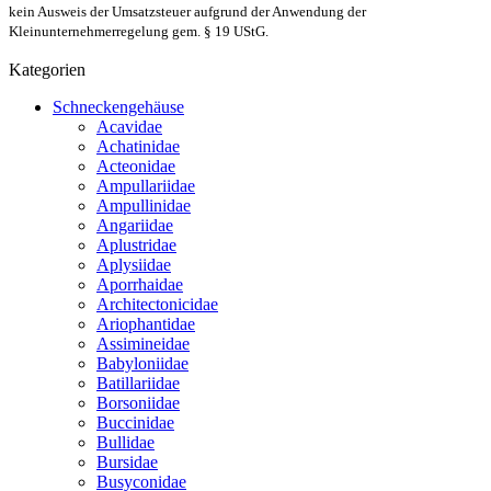
kein Ausweis der Umsatzsteuer aufgrund der Anwendung der
Kleinunternehmerregelung gem. § 19 UStG.
Kategorien
Schneckengehäuse
Acavidae
Achatinidae
Acteonidae
Ampullariidae
Ampullinidae
Angariidae
Aplustridae
Aplysiidae
Aporrhaidae
Architectonicidae
Ariophantidae
Assimineidae
Babyloniidae
Batillariidae
Borsoniidae
Buccinidae
Bullidae
Bursidae
Busyconidae