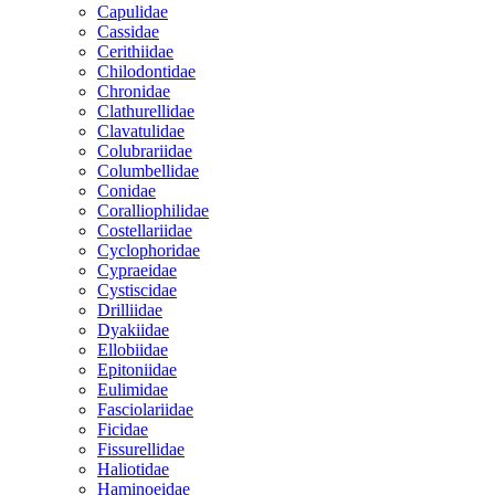
Capulidae
Cassidae
Cerithiidae
Chilodontidae
Chronidae
Clathurellidae
Clavatulidae
Colubrariidae
Columbellidae
Conidae
Coralliophilidae
Costellariidae
Cyclophoridae
Cypraeidae
Cystiscidae
Drilliidae
Dyakiidae
Ellobiidae
Epitoniidae
Eulimidae
Fasciolariidae
Ficidae
Fissurellidae
Haliotidae
Haminoeidae