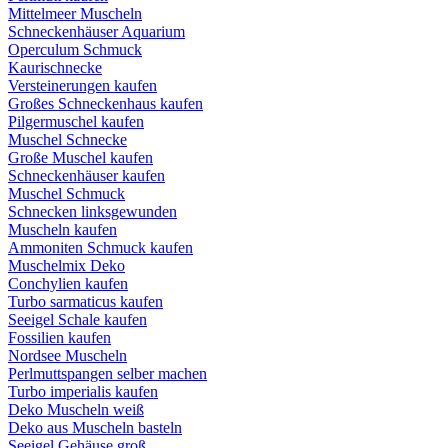
Mittelmeer Muscheln
Schneckenhäuser Aquarium
Operculum Schmuck
Kaurischnecke
Versteinerungen kaufen
Großes Schneckenhaus kaufen
Pilgermuschel kaufen
Muschel Schnecke
Große Muschel kaufen
Schneckenhäuser kaufen
Muschel Schmuck
Schnecken linksgewunden
Muscheln kaufen
Ammoniten Schmuck kaufen
Muschelmix Deko
Conchylien kaufen
Turbo sarmaticus kaufen
Seeigel Schale kaufen
Fossilien kaufen
Nordsee Muscheln
Perlmuttspangen selber machen
Turbo imperialis kaufen
Deko Muscheln weiß
Deko aus Muscheln basteln
Seeigel Gehäuse groß