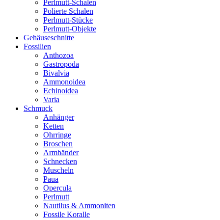
Perlmutt-Schalen
Polierte Schalen
Perlmutt-Stücke
Perlmutt-Objekte
Gehäuseschnitte
Fossilien
Anthozoa
Gastropoda
Bivalvia
Ammonoidea
Echinoidea
Varia
Schmuck
Anhänger
Ketten
Ohrringe
Broschen
Armbänder
Schnecken
Muscheln
Paua
Opercula
Perlmutt
Nautilus & Ammoniten
Fossile Koralle