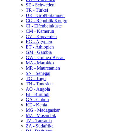
SE - Schweden
TR - Türkei
UK - Großbritannien
CG - Republik Kongo
CI - Elfenbeinküste
CM - Kamerun
CV - Kapverden
EG - Ägypten
ET - Äthiopien
GM - Gambia
GW - Guinea-Bissau
MA - Marokko
MR - Mauretanien
SN - Senegal
TG - Togo
TN - Tunesien
AO - Angola
BI - Burundi
GA - Gabun
KE - Kenia
MG - Madagaskar
MZ - Mosambik
TZ - Tansania
ZA - Südafrika