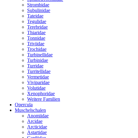
Strombidae
Subulinidae
Tateidae
Tegulidae
Terebridae
Thiaridae
Tonnidae
Triviidae
Trochidae
Turbinellidae
Turbinidae
Turridae
Turritellidae
Vermetidae
Viviparidae
Volutidae
Xenophoridae
Weitere Familien
Opercula
Muschelschalen
Anomiidae
Arcidae
Arcticidae
Astartidae
Cardiidae