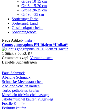
Größe 10-15 cm
Größe 15-20 cm
Größe 20-25 cm
Größe >25 cm
Sortierung: Farbe
Sortierung: Land
Geschenkgutscheine
Sonderangebote
Neue Artikel
»
mehr
»
Conus geographus PH 10,4cm *Unikat*
1 Stück
8,50 EUR*
Gesamtpreis zzgl.
Versandkosten
Beliebte Suchanfragen
Paua Schmuck
Abalone Schmuck
Schnecke Meeresrauschen
Abalone Schalen kaufen
Turbo petholatus kaufen
Muscheln für Muschelmassage
Jakobsmuschel kaufen Pilgerweg
Fossile Koralle
Perlmutt kaufen