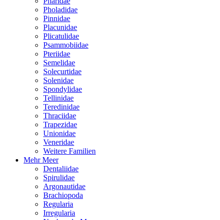
Pharidae
Pholadidae
Pinnidae
Placunidae
Plicatulidae
Psammobiidae
Pteriidae
Semelidae
Solecurtidae
Solenidae
Spondylidae
Tellinidae
Teredinidae
Thraciidae
Trapezidae
Unionidae
Veneridae
Weitere Familien
Mehr Meer
Dentaliidae
Spirulidae
Argonautidae
Brachiopoda
Regularia
Irregularia