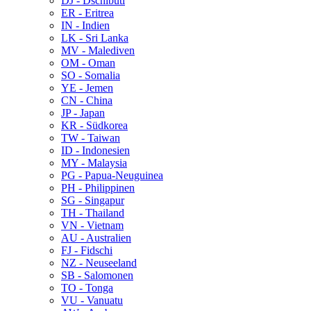
DJ - Dschibuti
ER - Eritrea
IN - Indien
LK - Sri Lanka
MV - Malediven
OM - Oman
SO - Somalia
YE - Jemen
CN - China
JP - Japan
KR - Südkorea
TW - Taiwan
ID - Indonesien
MY - Malaysia
PG - Papua-Neuguinea
PH - Philippinen
SG - Singapur
TH - Thailand
VN - Vietnam
AU - Australien
FJ - Fidschi
NZ - Neuseeland
SB - Salomonen
TO - Tonga
VU - Vanuatu