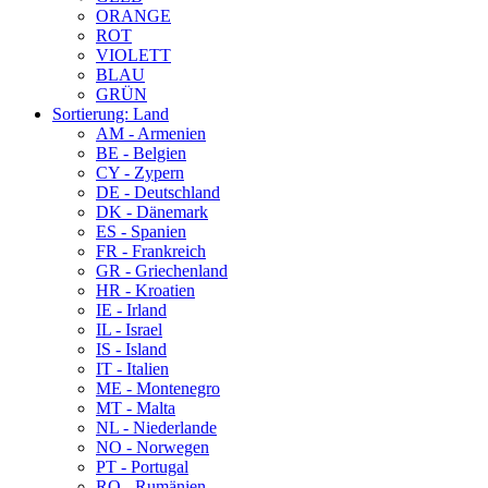
ORANGE
ROT
VIOLETT
BLAU
GRÜN
Sortierung: Land
AM - Armenien
BE - Belgien
CY - Zypern
DE - Deutschland
DK - Dänemark
ES - Spanien
FR - Frankreich
GR - Griechenland
HR - Kroatien
IE - Irland
IL - Israel
IS - Island
IT - Italien
ME - Montenegro
MT - Malta
NL - Niederlande
NO - Norwegen
PT - Portugal
RO - Rumänien