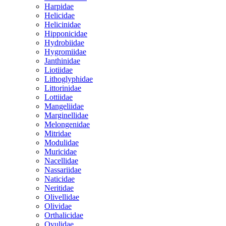
Harpidae
Helicidae
Helicinidae
Hipponicidae
Hydrobiidae
Hygromiidae
Janthinidae
Liotiidae
Lithoglyphidae
Littorinidae
Lottiidae
Mangeliidae
Marginellidae
Melongenidae
Mitridae
Modulidae
Muricidae
Nacellidae
Nassariidae
Naticidae
Neritidae
Olivellidae
Olividae
Orthalicidae
Ovulidae