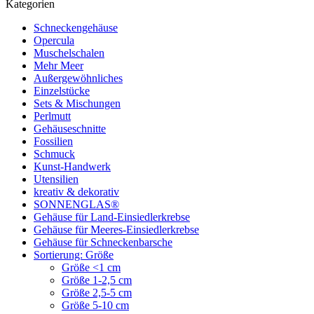
Kategorien
Schneckengehäuse
Opercula
Muschelschalen
Mehr Meer
Außergewöhnliches
Einzelstücke
Sets & Mischungen
Perlmutt
Gehäuseschnitte
Fossilien
Schmuck
Kunst-Handwerk
Utensilien
kreativ & dekorativ
SONNENGLAS®
Gehäuse für Land-Einsiedlerkrebse
Gehäuse für Meeres-Einsiedlerkrebse
Gehäuse für Schneckenbarsche
Sortierung: Größe
Größe <1 cm
Größe 1-2,5 cm
Größe 2,5-5 cm
Größe 5-10 cm