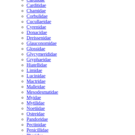
Carditidae
Chamidae
Corbulidae
Cucullaeidae
Cyrenidae
Donacidae
Dreissenidae
Glauconomidae
Glossidae
Glycymerididae
Gryphaeidae
Hiatellidae
Limidae
Lucinidae
Mactridae
Malleidae
Mesodesmatidae
Myidae
Mytilidae
Noetiidae
Ostreidae
Pandoridae
Pectinidae
Penicillidae