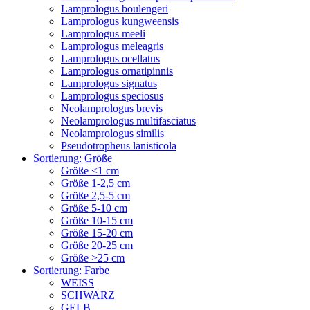
Lamprologus boulengeri
Lamprologus kungweensis
Lamprologus meeli
Lamprologus meleagris
Lamprologus ocellatus
Lamprologus ornatipinnis
Lamprologus signatus
Lamprologus speciosus
Neolamprologus brevis
Neolamprologus multifasciatus
Neolamprologus similis
Pseudotropheus lanisticola
Sortierung: Größe
Größe <1 cm
Größe 1-2,5 cm
Größe 2,5-5 cm
Größe 5-10 cm
Größe 10-15 cm
Größe 15-20 cm
Größe 20-25 cm
Größe >25 cm
Sortierung: Farbe
WEISS
SCHWARZ
GELB