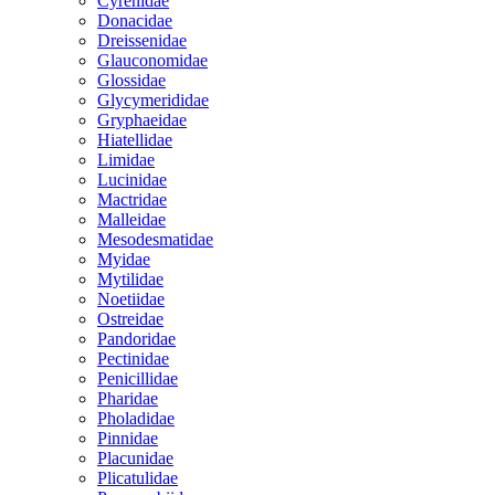
Cyrenidae
Donacidae
Dreissenidae
Glauconomidae
Glossidae
Glycymerididae
Gryphaeidae
Hiatellidae
Limidae
Lucinidae
Mactridae
Malleidae
Mesodesmatidae
Myidae
Mytilidae
Noetiidae
Ostreidae
Pandoridae
Pectinidae
Penicillidae
Pharidae
Pholadidae
Pinnidae
Placunidae
Plicatulidae