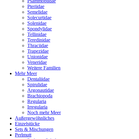
Psammobiidae
Pteriidae
Semelidae
Solecurtidae
Solenidae
Spondylidae
Tellinidae
Teredinidae
Thraciidae
Trapezidae
Unionidae
Veneridae
Weitere Familien
Mehr Meer
Dentaliidae
Spirulidae
Argonautidae
Brachiopoda
Regularia
Irregularia
Noch mehr Meer
Außergewöhnliches
Einzelstücke
Sets & Mischungen
Perlmutt