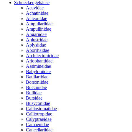
Schneckengehäuse
Acavidae
Achatinidae
Acteonidae
Ampullariidae
Ampullinidae
Angariidae
Aplustridae
Aplysiidae
Aporrhaidae
Architectonicidae
Ariophantidae
Assimineidae
Babyloniidae
Batillariidae
Borsoniidae
Buccinidae
Bullidae
Bursidae
Busyconidae
Calliostomatidae
Calliotropidae
Calyptraeidae
Camaenidae
Cancellariidae