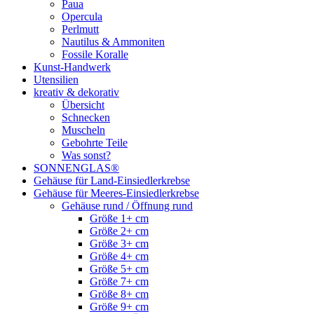
Paua
Opercula
Perlmutt
Nautilus & Ammoniten
Fossile Koralle
Kunst-Handwerk
Utensilien
kreativ & dekorativ
Übersicht
Schnecken
Muscheln
Gebohrte Teile
Was sonst?
SONNENGLAS®
Gehäuse für Land-Einsiedlerkrebse
Gehäuse für Meeres-Einsiedlerkrebse
Gehäuse rund / Öffnung rund
Größe 1+ cm
Größe 2+ cm
Größe 3+ cm
Größe 4+ cm
Größe 5+ cm
Größe 7+ cm
Größe 8+ cm
Größe 9+ cm