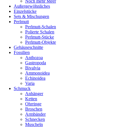
Noch mehr Meer
Außergewöhnliches
Einzelstücke
Sets & Mischungen
Perlmutt
Perlmutt-Schalen
Polierte Schalen
Perlmutt-Stücke
Perlmutt-Objekte
Gehäuseschnitte
Fossilien
Anthozoa
Gastropoda
Bivalvia
Ammonoidea
Echinoidea
Varia
Schmuck
Anhänger
Ketten
Ohrringe
Broschen
Armbänder
Schnecken
Muscheln