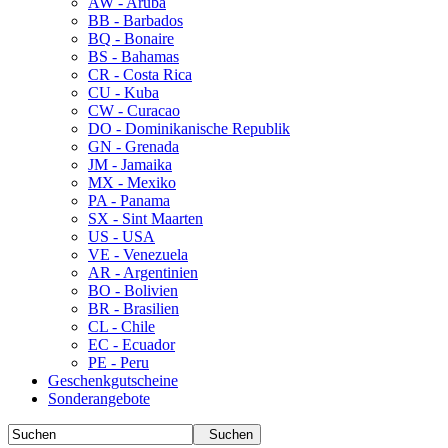
AW - Aruba
BB - Barbados
BQ - Bonaire
BS - Bahamas
CR - Costa Rica
CU - Kuba
CW - Curacao
DO - Dominikanische Republik
GN - Grenada
JM - Jamaika
MX - Mexiko
PA - Panama
SX - Sint Maarten
US - USA
VE - Venezuela
AR - Argentinien
BO - Bolivien
BR - Brasilien
CL - Chile
EC - Ecuador
PE - Peru
Geschenkgutscheine
Sonderangebote
Suchen