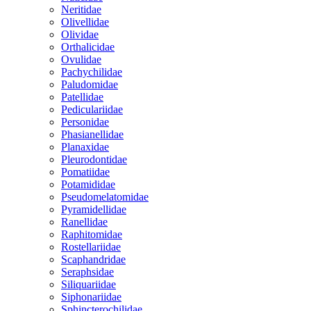
Neritidae
Olivellidae
Olividae
Orthalicidae
Ovulidae
Pachychilidae
Paludomidae
Patellidae
Pediculariidae
Personidae
Phasianellidae
Planaxidae
Pleurodontidae
Pomatiidae
Potamididae
Pseudomelatomidae
Pyramidellidae
Ranellidae
Raphitomidae
Rostellariidae
Scaphandridae
Seraphsidae
Siliquariidae
Siphonariidae
Sphincterochilidae