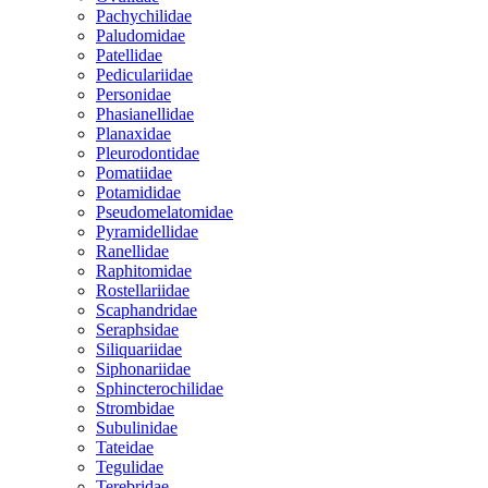
Pachychilidae
Paludomidae
Patellidae
Pediculariidae
Personidae
Phasianellidae
Planaxidae
Pleurodontidae
Pomatiidae
Potamididae
Pseudomelatomidae
Pyramidellidae
Ranellidae
Raphitomidae
Rostellariidae
Scaphandridae
Seraphsidae
Siliquariidae
Siphonariidae
Sphincterochilidae
Strombidae
Subulinidae
Tateidae
Tegulidae
Terebridae