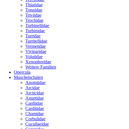
Thiaridae
Tonnidae
Triviidae
Trochidae
Turbinellidae
Turbinidae
Turridae
Turritellidae
Vermetidae
Viviparidae
Volutidae
Xenophoridae
Weitere Familien
Opercula
Muschelschalen
Anomiidae
Arcidae
Arcticidae
Astartidae
Cardiidae
Carditidae
Chamidae
Corbulidae
Cucullaeidae