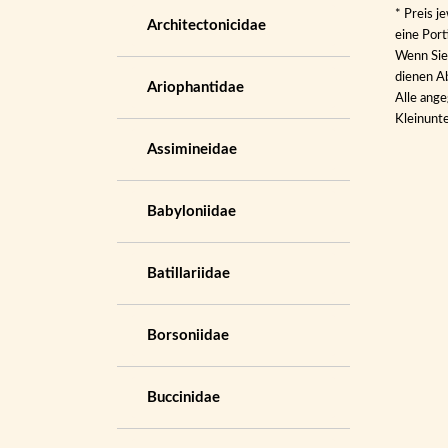
* Preis j
Architectonicidae
eine Por
Wenn Sie 
dienen Ab
Ariophantidae
Alle ange
Kleinunt
Assimineidae
Babyloniidae
Batillariidae
Borsoniidae
Buccinidae