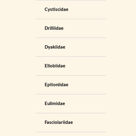
Cystiscidae
Drilliidae
Dyakiidae
Ellobiidae
Epitoniidae
Eulimidae
Fasciolariidae