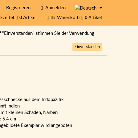
Registrieren
Anmelden
kzettel
0
Artikel
Ihr Warenkorb
0
Artikel
f "Einverstanden" stimmen Sie der Verwendung
Einverstanden
sschnecke aus dem Indopazifik
nft Indien
 mit kleinen Schäden, Narben
 5,4 cm
bgebildete Exemplar wird angeboten