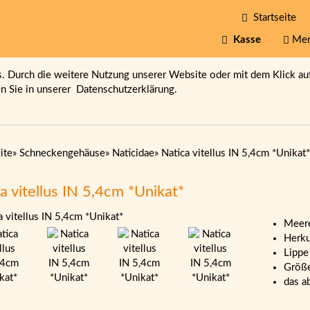
Startseite
Kasse
Mer
 Durch die weitere Nutzung unserer Website oder mit dem Klick au
en Sie in unserer
Datenschutzerklärung.
ite
»
Schneckengehäuse
»
Naticidae
»
Natica vitellus IN 5,4cm *Unikat*
a vitellus IN 5,4cm *Unikat*
Meere
Herku
Lippe
Größe
das a