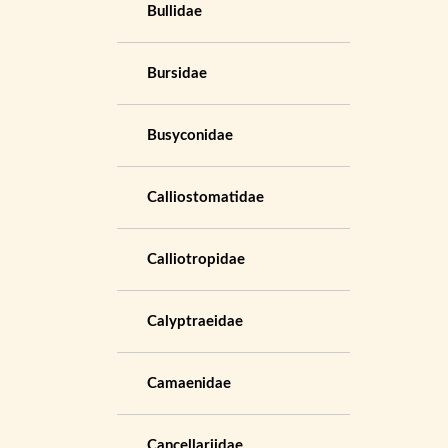
Bullidae
Bursidae
Busyconidae
Calliostomatidae
Calliotropidae
Calyptraeidae
Camaenidae
Cancellariidae