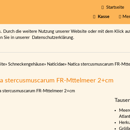
Startseite
Kasse
Mer
 Durch die weitere Nutzung unserer Website oder mit dem Klick au
en Sie in unserer
Datenschutzerklärung.
ite
»
Schneckengehäuse
»
Naticidae
»
Natica stercusmuscarum FR-Mtt
ca stercusmuscarum FR-Mttelmeer 2+cm
Tause
Meere
Atlan
Herku
Größ