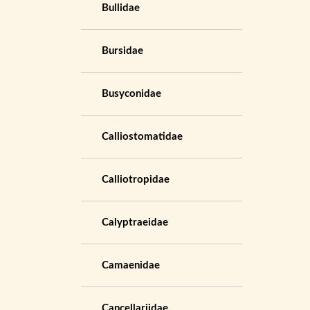
Bullidae
Bursidae
Busyconidae
Calliostomatidae
Calliotropidae
Calyptraeidae
Camaenidae
Cancellariidae