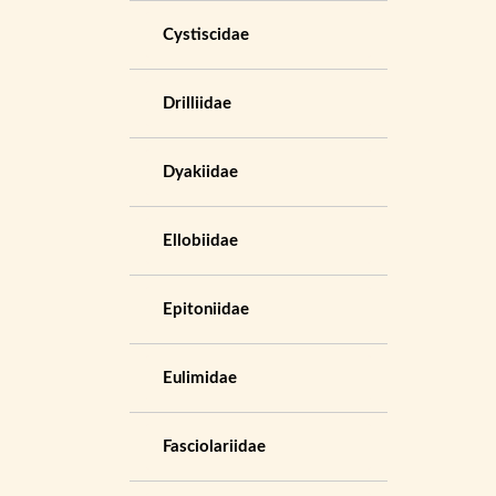
Cystiscidae
Drilliidae
Dyakiidae
Ellobiidae
Epitoniidae
Eulimidae
Fasciolariidae