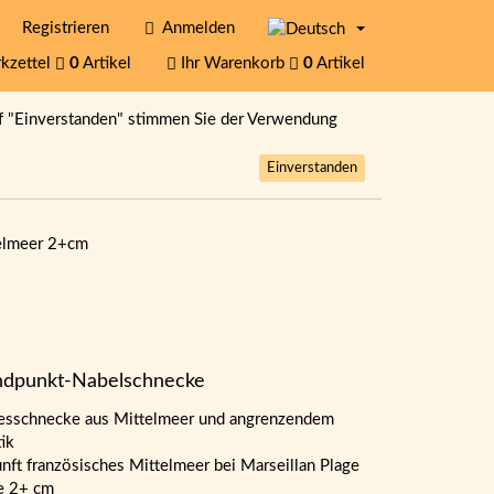
Registrieren
Anmelden
kzettel
0
Artikel
Ihr Warenkorb
0
Artikel
f "Einverstanden" stimmen Sie der Verwendung
Einverstanden
elmeer 2+cm
ndpunkt-Nabelschnecke
sschnecke aus Mittelmeer und angrenzendem
tik
nft französisches Mittelmeer bei Marseillan Plage
e 2+ cm