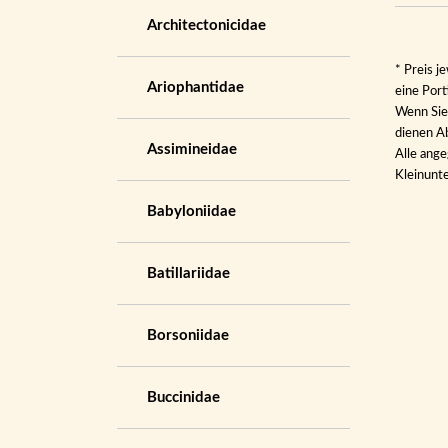
Architectonicidae
* Preis j
Ariophantidae
eine Por
Wenn Sie 
dienen Ab
Assimineidae
Alle ange
Kleinunt
Babyloniidae
Batillariidae
Borsoniidae
Buccinidae