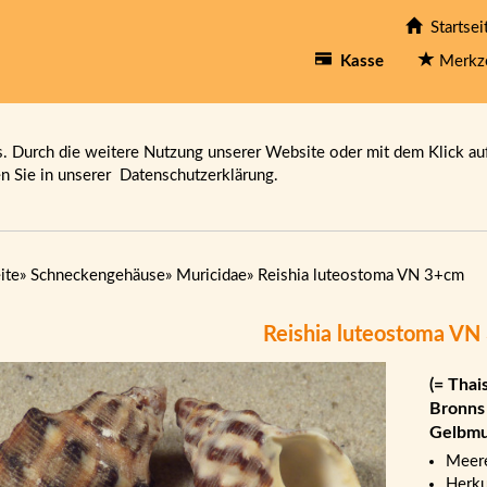
Startsei
Kasse
Merkz
 Durch die weitere Nutzung unserer Website oder mit dem Klick au
en Sie in unserer
Datenschutzerklärung.
ite
»
Schneckengehäuse
»
Muricidae
»
Reishia luteostoma VN 3+cm
Reishia luteostoma V
(= Thai
Bronns
Gelbmu
Meere
Herku