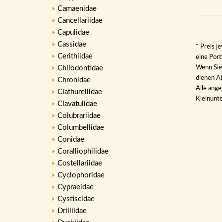
Camaenidae
Cancellariidae
Capulidae
Cassidae
* Preis j
Cerithiidae
eine Por
Chilodontidae
Wenn Sie 
dienen Ab
Chronidae
Alle ange
Clathurellidae
Kleinunt
Clavatulidae
Colubrariidae
Columbellidae
Conidae
Coralliophilidae
Costellariidae
Cyclophoridae
Cypraeidae
Cystiscidae
Drilliidae