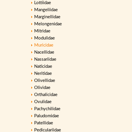
Lottiidae
Mangeliidae
Marginellidae
Melongenidae
Mitridae
Modulidae
Muricidae
Nacellidae
Nassariidae
Naticidae
Neritidae
Olivellidae
Olividae
Orthalicidae
Ovulidae
Pachychilidae
Paludomidae
Patellidae
Pediculariidae