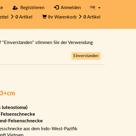
te
Registrieren
Anmelden
ettel
0
Artikel
Ihr Warenkorb
0
Artikel
f "Einverstanden" stimmen Sie der Verwendung
Einverstanden
N 3+cm
s luteostoma)
 Felsenschnecke
nd-Felsenschnecke
sschnecke aus dem Indo-West-Pazifik
nft Vietnam