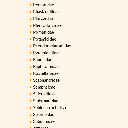
Personidae
Phasianellidae
Planaxidae
Pleurodontidae
Pomatiidae
Potamididae
Pseudomelatomidae
Pyramidellidae
Ranellidae
Raphitomidae
Rostellariidae
Scaphandridae
Seraphsidae
Siliquariidae
Siphonariidae
Sphincterochilidae
Strombidae
Subulinidae