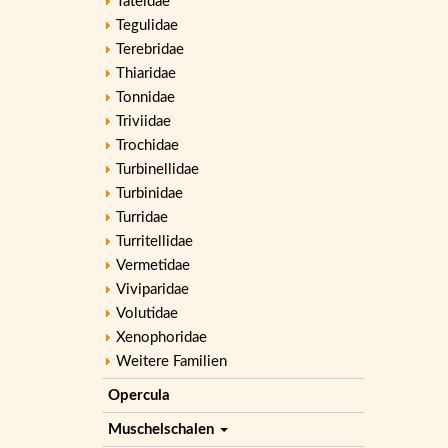
Tateidae
Tegulidae
Terebridae
Thiaridae
Tonnidae
Triviidae
Trochidae
Turbinellidae
Turbinidae
Turridae
Turritellidae
Vermetidae
Viviparidae
Volutidae
Xenophoridae
Weitere Familien
Opercula
Muschelschalen