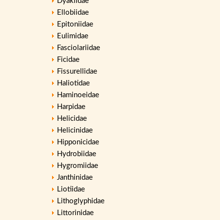
Dyakiidae
Ellobiidae
Epitoniidae
Eulimidae
Fasciolariidae
Ficidae
Fissurellidae
Haliotidae
Haminoeidae
Harpidae
Helicidae
Helicinidae
Hipponicidae
Hydrobiidae
Hygromiidae
Janthinidae
Liotiidae
Lithoglyphidae
Littorinidae