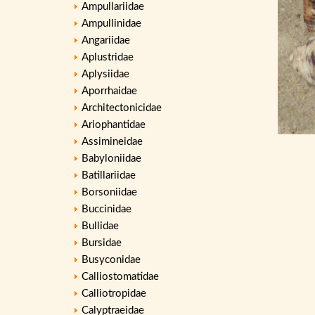
Ampullariidae
Ampullinidae
Angariidae
Aplustridae
Aplysiidae
Aporrhaidae
Architectonicidae
Ariophantidae
Assimineidae
Babyloniidae
Batillariidae
Borsoniidae
Buccinidae
Bullidae
Bursidae
Busyconidae
Calliostomatidae
Calliotropidae
Calyptraeidae