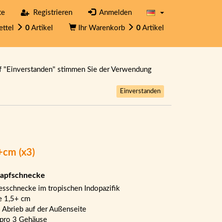
te
Registrieren
Anmelden
ettel
0
Artikel
Ihr Warenkorb
0
Artikel
f "Einverstanden" stimmen Sie der Verwendung
Einverstanden
+cm (x3)
apfschnecke
sschnecke im tropischen Indopazifik
e 1,5+ cm
 Abrieb auf der Außenseite
 pro 3 Gehäuse