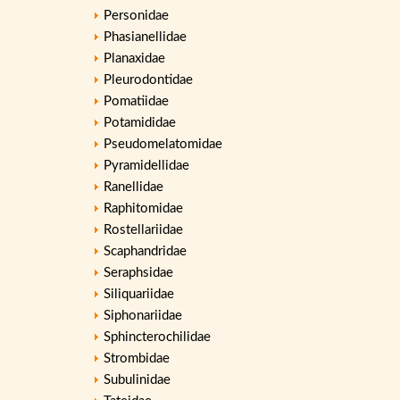
Personidae
Phasianellidae
Planaxidae
Pleurodontidae
Pomatiidae
Potamididae
Pseudomelatomidae
Pyramidellidae
Ranellidae
Raphitomidae
Rostellariidae
Scaphandridae
Seraphsidae
Siliquariidae
Siphonariidae
Sphincterochilidae
Strombidae
Subulinidae