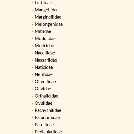
Lottiidae
Mangeliidae
Marginellidae
Melongenidae
Mitridae
Modulidae
Muricidae
Nacellidae
Nassariidae
Naticidae
Neritidae
Olivellidae
Olividae
Orthalicidae
Ovulidae
Pachychilidae
Paludomidae
Patellidae
Pediculariidae