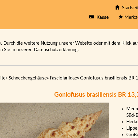
Startsei
Kasse
Merkz
 Durch die weitere Nutzung unserer Website oder mit dem Klick au
en Sie in unserer
Datenschutzerklärung.
ite
»
Schneckengehäuse
»
Fasciolariidae
»
Goniofusus brasiliensis BR 
Goniofusus brasiliensis BR 13
Meere
Süd-B
Herku
Lippe
Größ