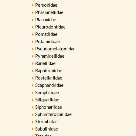
Personidae
Phasianellidae
Planaxidae
Pleurodontidae
Pomatiidae
Potamididae
Pseudomelatomidae
Pyramidellidae
Ranellidae
Raphitomidae
Rostellariidae
Scaphandridae
Seraphsidae
Siliquariidae
Siphonariidae
Sphincterochilidae
Strombidae
Subulinidae