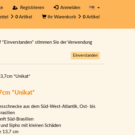
te
Registrieren
Anmelden
ettel
0
Artikel
Ihr Warenkorb
0
Artikel
f "Einverstanden" stimmen Sie der Verwendung
Einverstanden
13,7cm *Unikat*
,7cm *Unikat*
sschnecke aus dem Süd-West-Atlantik, Ost- bis
rasilien
nft Süd-Brasilien
 und Sipho mit kleinen Schäden
e 13,7 cm