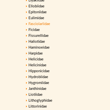
Dyakiidae
Ellobiidae
Epitoniidae
Eulimidae
Fasciolariidae
Ficidae
Fissurellidae
Haliotidae
Haminoeidae
Harpidae
Helicidae
Helicinidae
Hipponicidae
Hydrobiidae
Hygromiidae
Janthinidae
Liotiidae
Lithoglyphidae
Littorinidae