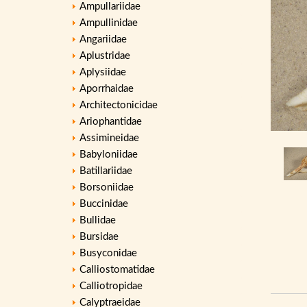
Ampullariidae
Ampullinidae
Angariidae
Aplustridae
Aplysiidae
Aporrhaidae
Architectonicidae
Ariophantidae
Assimineidae
Babyloniidae
Batillariidae
Borsoniidae
Buccinidae
Bullidae
Bursidae
Busyconidae
Calliostomatidae
Calliotropidae
Calyptraeidae