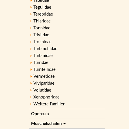
Tateidae
Tegulidae
Terebridae
Thiaridae
Tonnidae
Triviidae
Trochidae
Turbinellidae
Turbinidae
Turridae
Turritellidae
Vermetidae
Viviparidae
Volutidae
Xenophoridae
Weitere Familien
Opercula
Muschelschalen