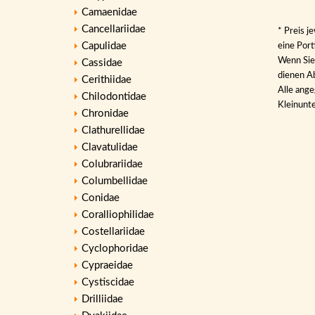
Camaenidae
Cancellariidae
* Preis j
Capulidae
eine Por
Wenn Sie 
Cassidae
dienen Ab
Cerithiidae
Alle ange
Chilodontidae
Kleinunt
Chronidae
Clathurellidae
Clavatulidae
Colubrariidae
Columbellidae
Conidae
Coralliophilidae
Costellariidae
Cyclophoridae
Cypraeidae
Cystiscidae
Drilliidae