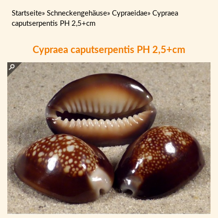
Startseite
»
Schneckengehäuse
»
Cypraeidae
»
Cypraea
caputserpentis PH 2,5+cm
Cypraea caputserpentis PH 2,5+cm