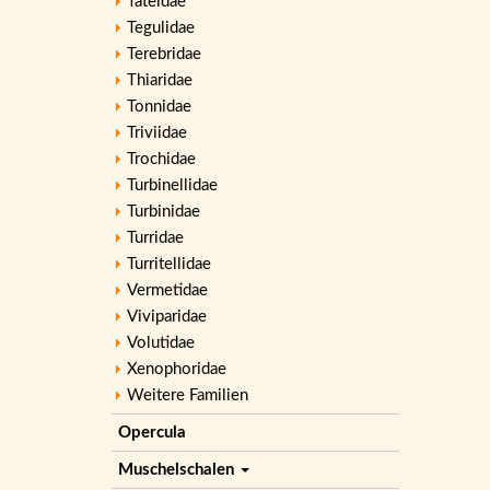
Tateidae
Tegulidae
Terebridae
Thiaridae
Tonnidae
Triviidae
Trochidae
Turbinellidae
Turbinidae
Turridae
Turritellidae
Vermetidae
Viviparidae
Volutidae
Xenophoridae
Weitere Familien
Opercula
Muschelschalen