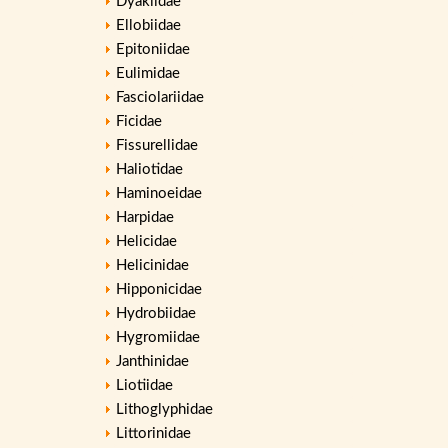
Dyakiidae
Ellobiidae
Epitoniidae
Eulimidae
Fasciolariidae
Ficidae
Fissurellidae
Haliotidae
Haminoeidae
Harpidae
Helicidae
Helicinidae
Hipponicidae
Hydrobiidae
Hygromiidae
Janthinidae
Liotiidae
Lithoglyphidae
Littorinidae