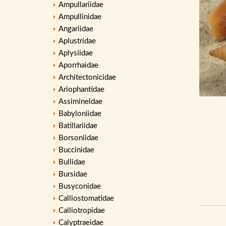
Ampullariidae
Ampullinidae
Angariidae
Aplustridae
Aplysiidae
Aporrhaidae
Architectonicidae
Ariophantidae
Assimineidae
Babyloniidae
Batillariidae
Borsoniidae
Buccinidae
Bullidae
Bursidae
Busyconidae
Calliostomatidae
Calliotropidae
Calyptraeidae