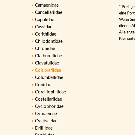
Camaenidae
* Preis j
Cancellariidae
eine Por
Capulidae
Wenn Sie 
dienen Ab
Cassidae
Alle ange
Cerithiidae
Kleinunt
Chilodontidae
Chronidae
Clathurellidae
Clavatulidae
Colubrariidae
Columbellidae
Conidae
Coralliophilidae
Costellariidae
Cyclophoridae
Cypraeidae
Cystiscidae
Drilliidae