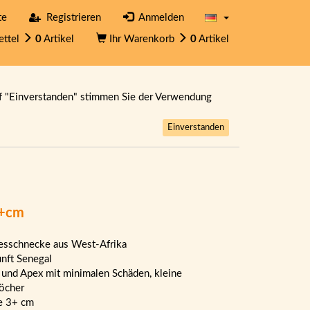
te
Registrieren
Anmelden
ettel
0
Artikel
Ihr Warenkorb
0
Artikel
f "Einverstanden" stimmen Sie der Verwendung
Einverstanden
3+cm
sschnecke aus West-Afrika
nft Senegal
 und Apex mit minimalen Schäden, kleine
öcher
e 3+ cm