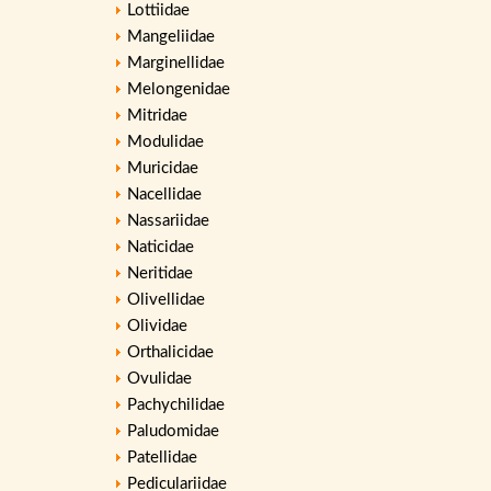
Lottiidae
Mangeliidae
Marginellidae
Melongenidae
Mitridae
Modulidae
Muricidae
Nacellidae
Nassariidae
Naticidae
Neritidae
Olivellidae
Olividae
Orthalicidae
Ovulidae
Pachychilidae
Paludomidae
Patellidae
Pediculariidae