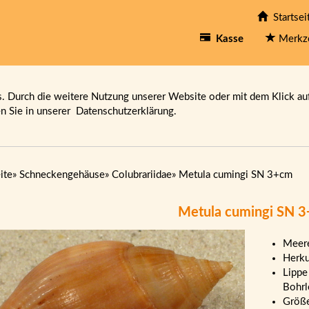
Startsei
Kasse
Merkz
 Durch die weitere Nutzung unserer Website oder mit dem Klick au
en Sie in unserer
Datenschutzerklärung.
ite
»
Schneckengehäuse
»
Colubrariidae
»
Metula cumingi SN 3+cm
Metula cumingi SN 
Meere
Herku
Lippe
Bohrl
Größ