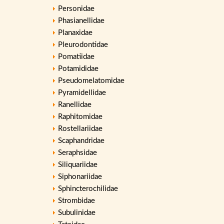
Personidae
Phasianellidae
Planaxidae
Pleurodontidae
Pomatiidae
Potamididae
Pseudomelatomidae
Pyramidellidae
Ranellidae
Raphitomidae
Rostellariidae
Scaphandridae
Seraphsidae
Siliquariidae
Siphonariidae
Sphincterochilidae
Strombidae
Subulinidae