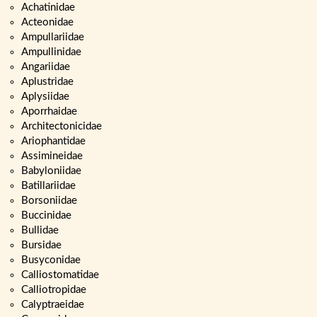
Achatinidae
Acteonidae
Ampullariidae
Ampullinidae
Angariidae
Aplustridae
Aplysiidae
Aporrhaidae
Architectonicidae
Ariophantidae
Assimineidae
Babyloniidae
Batillariidae
Borsoniidae
Buccinidae
Bullidae
Bursidae
Busyconidae
Calliostomatidae
Calliotropidae
Calyptraeidae