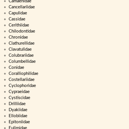
Camaenidae
Cancellariidae
Capulidae
Cassidae
Cerithiidae
Chilodontidae
Chronidae
Clathurellidae
Clavatulidae
Colubrariidae
Columbellidae
Conidae
Coralliophilidae
Costellariidae
Cyclophoridae
Cypraeidae
Cystiscidae
Drilliidae
Dyakiidae
Ellobiidae
Epitoniidae
Eulimidae