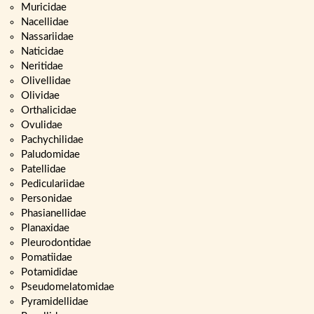
Muricidae
Nacellidae
Nassariidae
Naticidae
Neritidae
Olivellidae
Olividae
Orthalicidae
Ovulidae
Pachychilidae
Paludomidae
Patellidae
Pediculariidae
Personidae
Phasianellidae
Planaxidae
Pleurodontidae
Pomatiidae
Potamididae
Pseudomelatomidae
Pyramidellidae