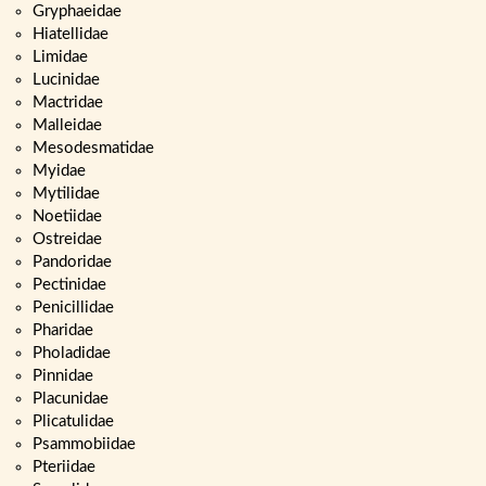
Gryphaeidae
Hiatellidae
Limidae
Lucinidae
Mactridae
Malleidae
Mesodesmatidae
Myidae
Mytilidae
Noetiidae
Ostreidae
Pandoridae
Pectinidae
Penicillidae
Pharidae
Pholadidae
Pinnidae
Placunidae
Plicatulidae
Psammobiidae
Pteriidae