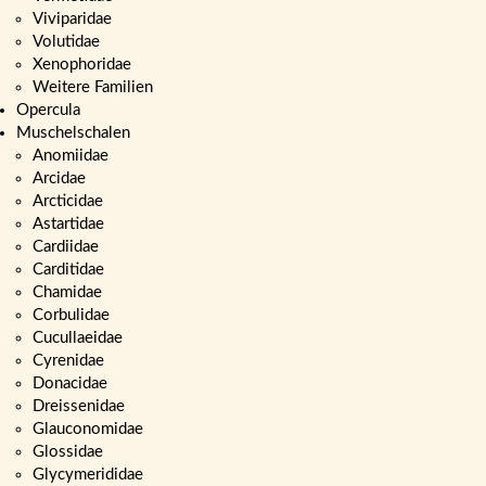
Viviparidae
Volutidae
Xenophoridae
Weitere Familien
Opercula
Muschelschalen
Anomiidae
Arcidae
Arcticidae
Astartidae
Cardiidae
Carditidae
Chamidae
Corbulidae
Cucullaeidae
Cyrenidae
Donacidae
Dreissenidae
Glauconomidae
Glossidae
Glycymerididae