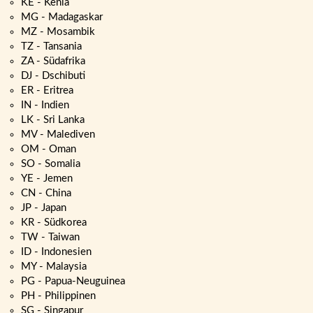
KE - Kenia
MG - Madagaskar
MZ - Mosambik
TZ - Tansania
ZA - Südafrika
DJ - Dschibuti
ER - Eritrea
IN - Indien
LK - Sri Lanka
MV - Malediven
OM - Oman
SO - Somalia
YE - Jemen
CN - China
JP - Japan
KR - Südkorea
TW - Taiwan
ID - Indonesien
MY - Malaysia
PG - Papua-Neuguinea
PH - Philippinen
SG - Singapur