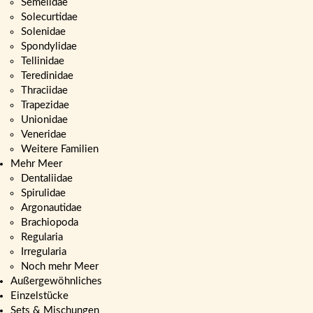
Semelidae
Solecurtidae
Solenidae
Spondylidae
Tellinidae
Teredinidae
Thraciidae
Trapezidae
Unionidae
Veneridae
Weitere Familien
Mehr Meer
Dentaliidae
Spirulidae
Argonautidae
Brachiopoda
Regularia
Irregularia
Noch mehr Meer
Außergewöhnliches
Einzelstücke
Sets & Mischungen