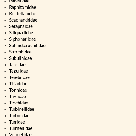
Ranellidae
Raphitomidae
Rostellariidae
Scaphandridae
Seraphsidae
Siliquariidae
Siphonariidae
Sphincterochilidae
Strombidae
Subulinidae
Tateidae
Tegulidae
Terebridae
Thiaridae
Tonnidae
Triviidae
Trochidae
Turbinellidae
Turbinidae
Turridae
Turritellidae
Vermetidae