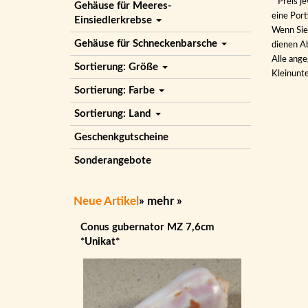
* Preis j
Gehäuse für Meeres-
eine Por
Einsiedlerkrebse
Wenn Sie 
Gehäuse für Schneckenbarsche
dienen Ab
Alle ange
Sortierung: Größe
Kleinunt
Sortierung: Farbe
Sortierung: Land
Geschenkgutscheine
Sonderangebote
Neue Artikel
»
mehr
»
Conus gubernator MZ 7,6cm
*Unikat*