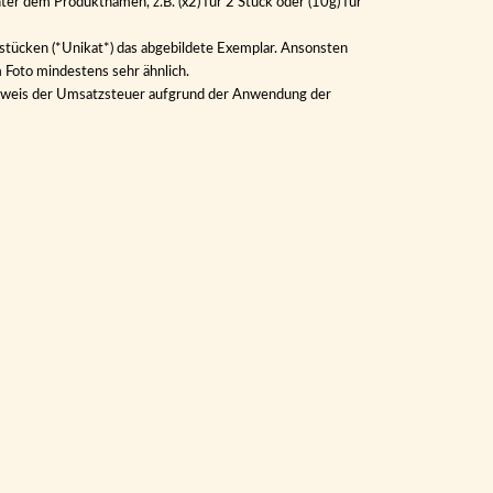
ter dem Produktnamen, z.B. (x2) für 2 Stück oder (10g) für
lstücken (*Unikat*) das abgebildete Exemplar. Ansonsten
m Foto mindestens sehr ähnlich.
Ausweis der Umsatzsteuer aufgrund der Anwendung der