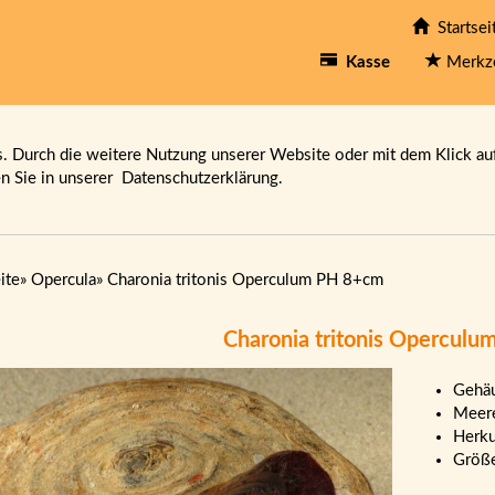
Startsei
Kasse
Merkz
 Durch die weitere Nutzung unserer Website oder mit dem Klick au
en Sie in unserer
Datenschutzerklärung.
ite
»
Opercula
»
Charonia tritonis Operculum PH 8+cm
Charonia tritonis Opercul
Gehäu
Meere
Herku
Größ