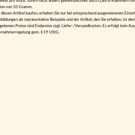
eweils pro Stück, sofern nicht anders gekennzeichnet durch Zahl in Klammern hin
tion von 10 Gramm.
diesen Artikel kaufen, erhalten Sie nur bei entsprechend ausgewiesenen Einze
bildungen als repräsentative Beispiele und der Artikel, den Sie erhalten, ist de
gebenen Preise sind Endpreise zzgl. Liefer-/Versandkosten. Es erfolgt kein 
ernehmerregelung gem. § 19 UStG.