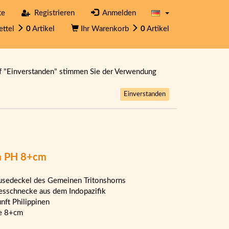
te
Registrieren
Anmelden
ettel
0
Artikel
Ihr Warenkorb
0
Artikel
f "Einverstanden" stimmen Sie der Verwendung
Einverstanden
um PH 8+cm
sedeckel des Gemeinen Tritonshorns
sschnecke aus dem Indopazifik
nft Philippinen
e 8+cm