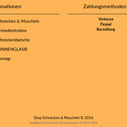
rmationen
Zahlungsmethoden
Vorkasse
hnecken & Muscheln
Paypal
Barzahlung
siedlerkrebse
hneckenbarsche
NNENGLAS®
temap
Shop Schnecken & Muscheln © 2026
mod
ified eCommerce Shopsoftware © 2009-2026