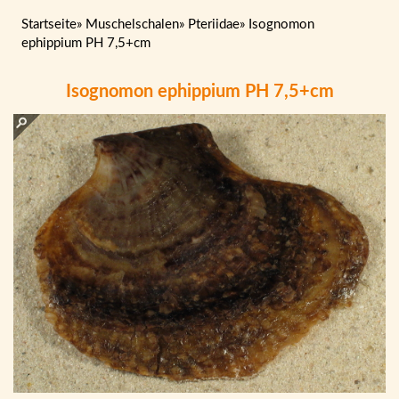
Startseite
»
Muschelschalen
»
Pteriidae
»
Isognomon
ephippium PH 7,5+cm
Isognomon ephippium PH 7,5+cm