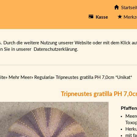
Startsei
Kasse
Merkz
 Durch die weitere Nutzung unserer Website oder mit dem Klick au
en Sie in unserer
Datenschutzerklärung.
ite
»
Mehr Meer
»
Regularia
»
Tripneustes gratilla PH 7,0cm *Unikat*
Tripneustes gratilla PH 7,0
Pfaffen
Meere
Toxop
Herku
mit f