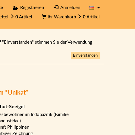
te
Registrieren
Anmelden
ettel
0
Artikel
Ihr Warenkorb
0
Artikel
f "Einverstanden" stimmen Sie der Verwendung
Einverstanden
cm *Unikat*
hut-Seeigel
sbewohner im Indopazifik (Familie
neustidae)
nft Philippinen
arbiger Zeichnung