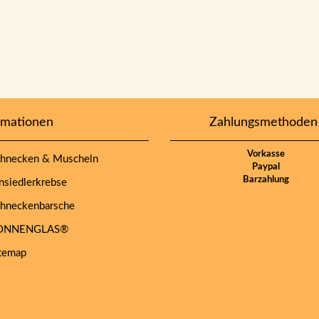
rmationen
Zahlungsmethoden
Vorkasse
hnecken & Muscheln
Paypal
Barzahlung
siedlerkrebse
hneckenbarsche
NNENGLAS®
temap