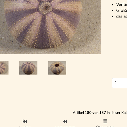
Verfä
Größe
das a
...
Artikel
180 von 187
in dieser Ka