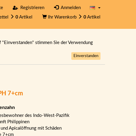
te
Registrieren
Anmelden
ettel
0
Artikel
Ihr Warenkorb
0
Artikel
f "Einverstanden" stimmen Sie der Verwendung
Einverstanden
 PH 7+cm
tenzahn
sbewohner des Indo-West-Pazifik
nft Philippinen
 und Apicalöffnung mit Schäden
e 7+cm