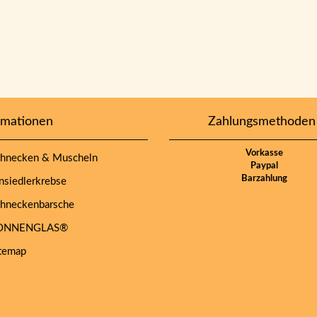
rmationen
Zahlungsmethoden
Vorkasse
hnecken & Muscheln
Paypal
Barzahlung
siedlerkrebse
hneckenbarsche
NNENGLAS®
temap