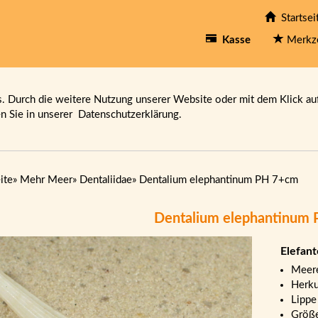
Startsei
Kasse
Merkz
 Durch die weitere Nutzung unserer Website oder mit dem Klick au
en Sie in unserer
Datenschutzerklärung.
ite
»
Mehr Meer
»
Dentaliidae
»
Dentalium elephantinum PH 7+cm
Dentalium elephantinum
Elefan
Meere
Herku
Lippe
Größ