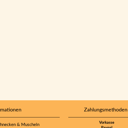
rmationen
Zahlungsmethoden
Vorkasse
hnecken & Muscheln
Paypal