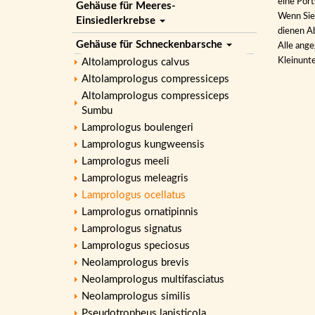
eine Por
Gehäuse für Meeres-
Wenn Sie 
Einsiedlerkrebse
dienen Ab
Gehäuse für Schneckenbarsche
Alle ange
Kleinunt
Altolamprologus calvus
Altolamprologus compressiceps
Altolamprologus compressiceps
Sumbu
Lamprologus boulengeri
Lamprologus kungweensis
Lamprologus meeli
Lamprologus meleagris
Lamprologus ocellatus
Lamprologus ornatipinnis
Lamprologus signatus
Lamprologus speciosus
Neolamprologus brevis
Neolamprologus multifasciatus
Neolamprologus similis
Pseudotropheus lanisticola