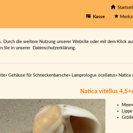
Startsei
Kasse
Merkz
 Durch die weitere Nutzung unserer Website oder mit dem Klick au
en Sie in unserer
Datenschutzerklärung.
ite
»
Gehäuse für Schneckenbarsche
»
Lamprologus ocellatus
»
Natica 
Natica vitellus 4,5
Meere
Lippe
Größ