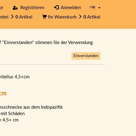
te
Registrieren
Anmelden
ettel
0
Artikel
Ihr Warenkorb
0
Artikel
f "Einverstanden" stimmen Sie der Verwendung
Einverstanden
vitellus 4,5+cm
+cm
sschnecke aus dem Indopazifik
 mit Schäden
e 4,5+ cm