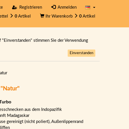
te
Registrieren
Anmelden
ettel
0
Artikel
Ihr Warenkorb
0
Artikel
f "Einverstanden" stimmen Sie der Verwendung
Einverstanden
atur
 "Natur"
-Turbo
sschnecken aus dem Indopazifik
nft Madagaskar
se gereinigt (nicht poliert), Außenlippenrand
liffen