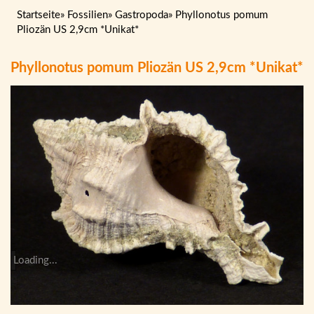
Startseite
»
Fossilien
»
Gastropoda
»
Phyllonotus pomum
Pliozän US 2,9cm *Unikat*
Phyllonotus pomum Pliozän US 2,9cm *Unikat*
Loading...