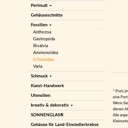
Perlmutt
Gehäuseschnitte
Fossilien
Anthozoa
Gastropoda
Bivalvia
Ammonoidea
Echinoidea
Varia
Schmuck
Kunst-Handwerk
* Preis j
Utensilien
eine Por
Wenn Sie 
kreativ & dekorativ
dienen Ab
SONNENGLAS®
Alle ange
Kleinunt
Gehäuse für Land-Einsiedlerkrebse