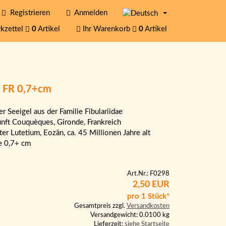
Registrieren
Anmelden
kzettel
0
Artikel
Ihr Warenkorb
0
Artikel
n FR 0,7+cm
er Seeigel aus der Familie Fibulariidae
nft Couquèques, Gironde, Frankreich
lter Lutetium, Eozän, ca. 45 Millionen Jahre alt
e 0,7+ cm
Art.Nr.: F0298
2,50 EUR
pro 1 Stück*
Gesamtpreis zzgl.
Versandkosten
Versandgewicht: 0.0100 kg
Lieferzeit:
siehe Startseite