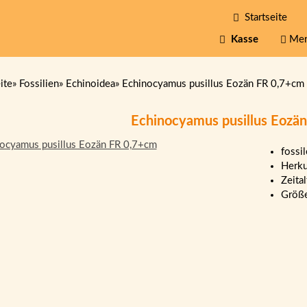
Startseite
Kasse
Mer
ite
»
Fossilien
»
Echinoidea
»
Echinocyamus pusillus Eozän FR 0,7+cm
Echinocyamus pusillus Eozä
fossil
Herku
Zeita
Größ