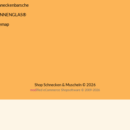
neckenbarsche
NNENGLAS®
emap
Shop Schnecken & Muscheln © 2026
mod
ified eCommerce Shopsoftware © 2009-2026