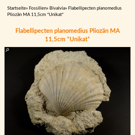
Startseite
»
Fossilien
»
Bivalvia
»
Flabellipecten planomedius
Pliozän MA 11,5cm *Unikat*
Flabellipecten planomedius Pliozän MA
11,5cm *Unikat*